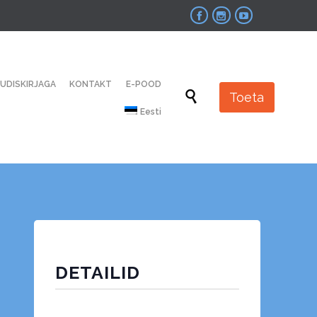



Skip
UUDISKIRJAGA
KONTAKT
E-POOD
to

Toeta
content
Eesti
DETAILID