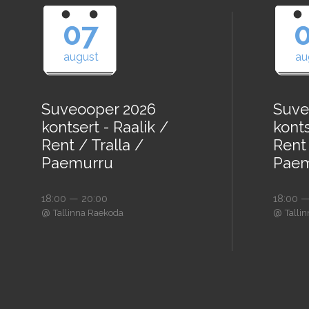
07
august
au
Suveooper 2026
Suve
kontsert - Raalik /
konts
Rent / Tralla /
Rent 
Paemurru
Paem
18:00 — 20:00
18:00 —
@
@
Tallinna Raekoda
Talli