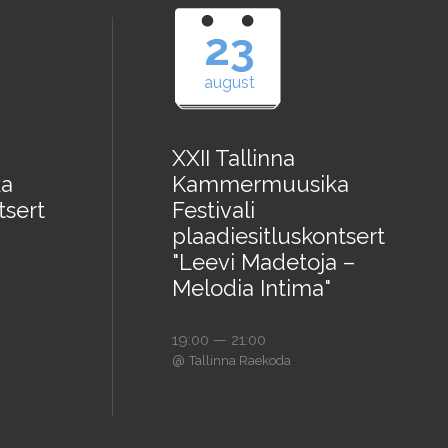
23
august
XXII Tallinna
a
Kammermuusika
tsert
Festivali
plaadiesitluskontsert
"Leevi Madetoja –
Melodia Intima"
19:00 — 21:00
@
Tallinna Raekoda