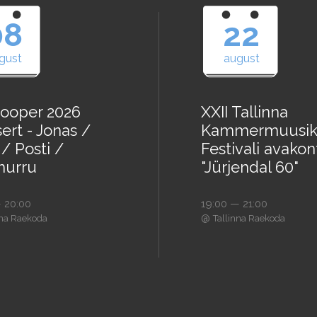
08
22
gust
august
ooper 2026
XXII Tallinna
ert - Jonas /
Kammermuusik
/ Posti /
Festivali avakon
urru
"Jürjendal 60"
 20:00
19:00 — 21:00
@
nna Raekoda
Tallinna Raekoda