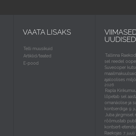
VAATA LISAKS
VIIMASE
UUDISED
Telli muusikuid
Tallinna Raeko
Artiklid/teated
sel reedel ooper
E-pood
Suveooper kuts
maailmakuulsaid
ajaloolises milj
2026
Rapla Kirikumuu
lõpetab sel aast
omanäolise ja s
kontserdiga
9. j
Juba järgmisel 
rõõmustab publ
kontsert-etendu
Raekojas
7. juul