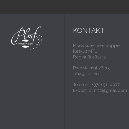
KONTAKT
Muusikute Täiendõppe
Keskus MTÜ
Reg.nr 80182742
Paldiski mnt 26-17,
10149 Tallinn
Telefon: (+372) 511 4077
E-post: plmf12@gmail.com