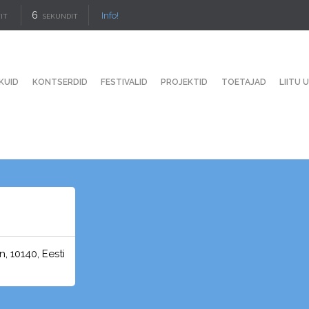
5
Info!
IT
SEKUNDIT
KUID
KONTSERDID
FESTIVALID
PROJEKTID
TOETAJAD
LIITU 
n, 10140, Eesti