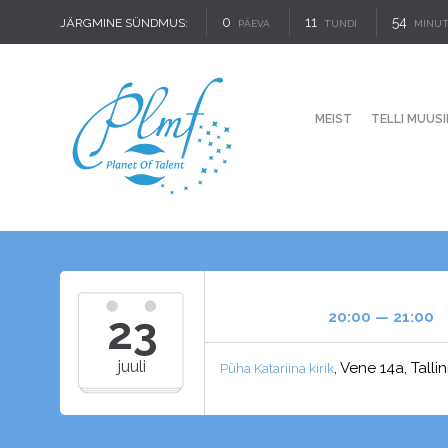
0
11
54
JÄRGMINE SÜNDMUS:
PÄEVA
TUNDI
MINUT
MEIST
TELLI MUUSI
23
20:00 — 21:00
juuli
, Vene 14a, Tallin
Püha Katariina kirik