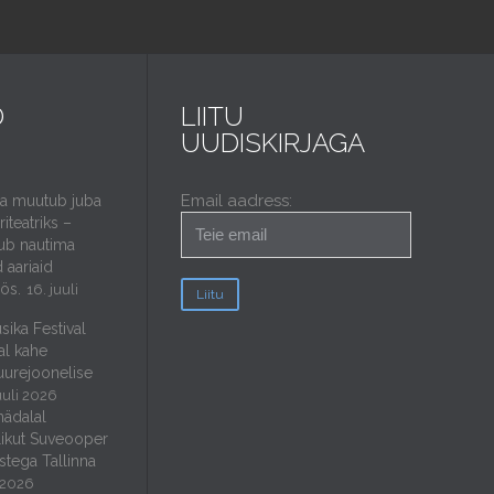
D
LIITU
UUDISKIRJAGA
Email aadress:
da muutub juba
iteatriks –
ub nautima
 aariaid
öös.
16. juuli
sika Festival
al kahe
uurejoonelise
uuli 2026
nädalal
ikut Suveooper
stega Tallinna
i 2026