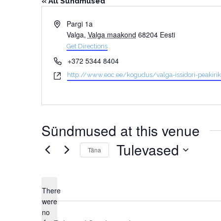
« All Sündmused
Address
Pargi 1a
Valga
,
Valga maakond
68204
Eesti
Get Directions
Phone
+372 5344 8404
Website
http://www.eoc.ee/kogudus/valga-issidori-peakiri
Sündmused at this venue
Tulevased
Täna
Select
date.
There
were
no
Notice