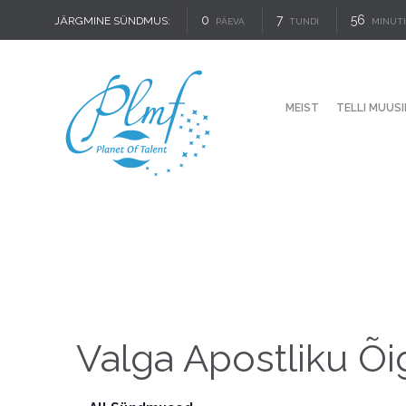
0
7
56
JÄRGMINE SÜNDMUS:
PÄEVA
TUNDI
MINUT
MEIST
TELLI MUUSI
Valga Apostliku Õig