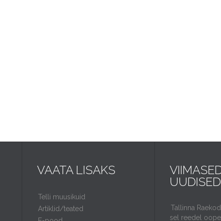
VAATA LISAKS
VIIMASE
UUDISED
Telli muusikuid
Tallinna Raeko
Artiklid/teated
sel reedel ooper
E-pood