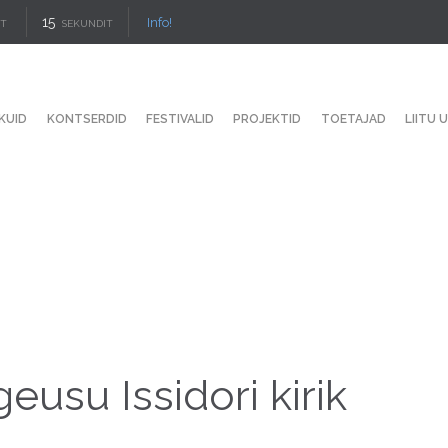
15
Info!
IT
SEKUNDIT
KUID
KONTSERDID
FESTIVALID
PROJEKTID
TOETAJAD
LIITU 
eusu Issidori kirik