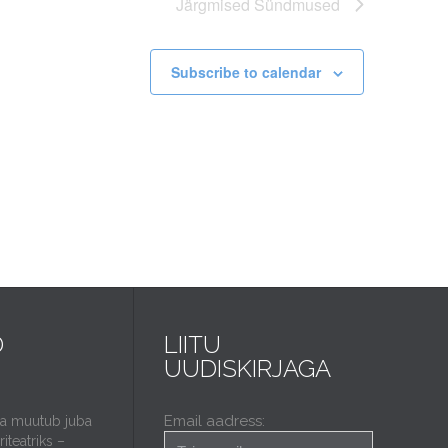
Järgmised
Sündmused
Subscribe to calendar
D
LIITU
UUDISKIRJAGA
Email aadress:
da muutub juba
iteatriks –