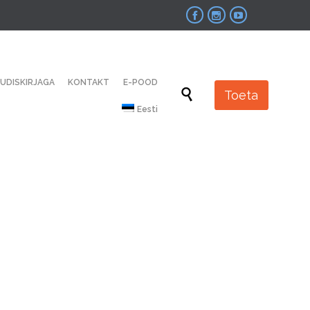



Skip
UUDISKIRJAGA
KONTAKT
E-POOD
to

Toeta
content
Eesti