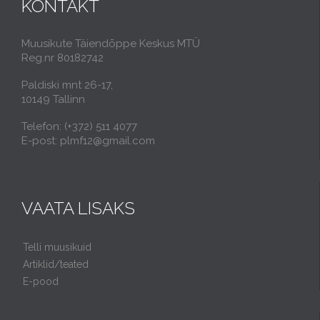
KONTAKT
Muusikute Täiendõppe Keskus MTÜ
Reg.nr 80182742
Paldiski mnt 26-17,
10149 Tallinn
Telefon: (+372) 511 4077
E-post: plmf12@gmail.com
VAATA LISAKS
Telli muusikuid
Artiklid/teated
E-pood