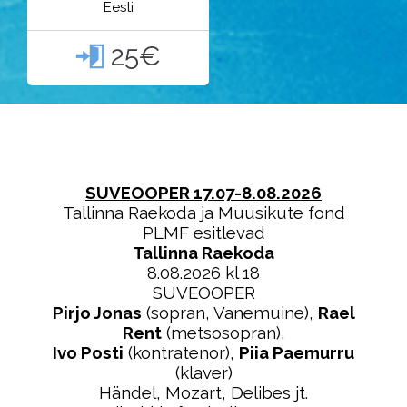
Eesti
25€

SUVEOOPER 17.07-8.08.2026
Tallinna Raekoda ja Muusikute fond
PLMF esitlevad
Tallinna Raekoda
8.08.2026 kl 18
SUVEOOPER
Pirjo Jonas
(sopran, Vanemuine),
Rael
Rent
(metsosopran),
Ivo Posti
(kontratenor),
Piia Paemurru
(klaver)
Händel, Mozart, Delibes jt.