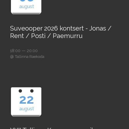
august
Suveooper 2026 kontsert - Jonas /
Rent / Posti / Paemurru
18:00 — 20:00
@
Tallinna Raekoda
22
august