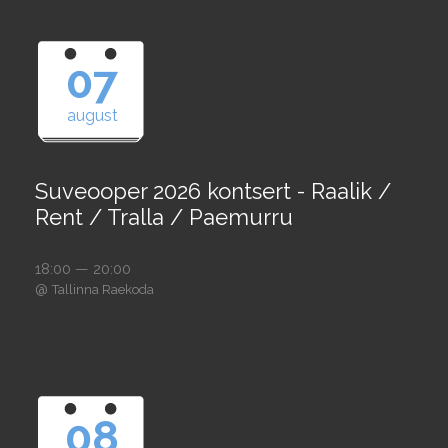
07
august
Suveooper 2026 kontsert - Raalik /
Rent / Tralla / Paemurru
18:00 — 20:00
@
Tallinna Raekoda
08