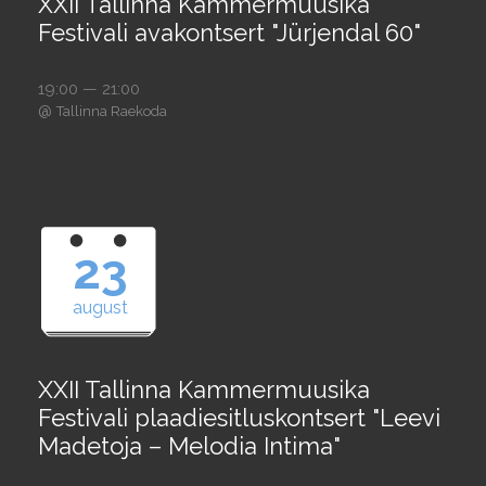
XXII Tallinna Kammermuusika
Festivali avakontsert "Jürjendal 60"
19:00 — 21:00
@
Tallinna Raekoda
23
august
XXII Tallinna Kammermuusika
Festivali plaadiesitluskontsert "Leevi
Madetoja – Melodia Intima"