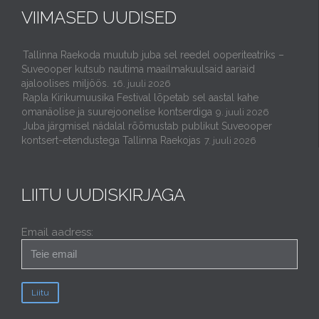
VIIMASED UUDISED
Tallinna Raekoda muutub juba sel reedel ooperiteatriks –
Suveooper kutsub nautima maailmakuulsaid aariaid
ajaloolises miljöös.
16. juuli 2026
Rapla Kirikumuusika Festival lõpetab sel aastal kahe
omanäolise ja suurejoonelise kontserdiga
9. juuli 2026
Juba järgmisel nädalal rõõmustab publikut Suveooper
kontsert-etendustega Tallinna Raekojas
7. juuli 2026
LIITU UUDISKIRJAGA
Email aadress: