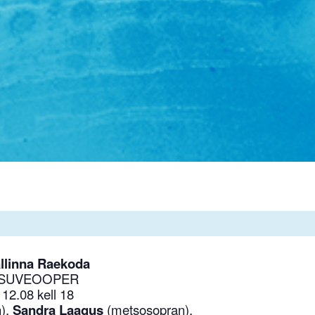
llinna Raekoda
SUVEOOPER
12.08 kell 18
n),
Sandra Laagus
(metsosopran),