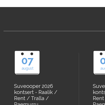
07
august
au
Suveooper 2026
Suve
kontsert - Raalik /
konts
Rent / Tralla /
Rent 
Paemurru
Paem