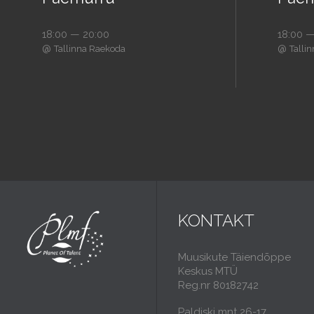
18:00 — 20:00
18:00 —
@
@
Tallinna Raekoda
Talli
KONTAKT
Muusikute Täiendõppe
Keskus MTÜ
Reg.nr 80182742
Paldiski mnt 26-17,