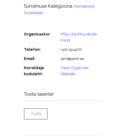
Sündmuse Kategooria:
,
Kontserdid
Suveooper
Pille Lille Muusikute
Organisaator:
Fond
Telefon:
+372 5114077
Email:
plmf@plmf.ee
View Organizer
Korraldaja
Website
koduleht:
Toeta talente!
Toeta