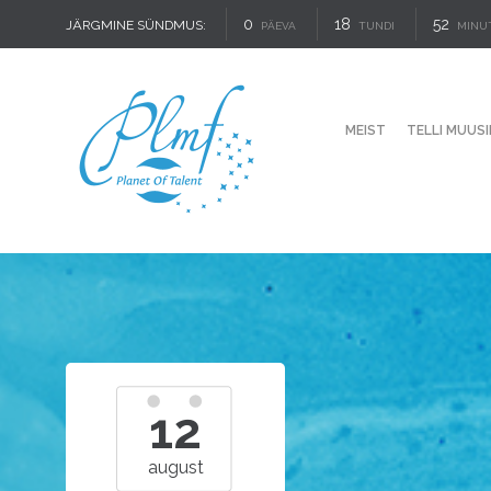
0
18
52
JÄRGMINE SÜNDMUS:
PÄEVA
TUNDI
MINU
MEIST
TELLI MUUSI
12
august