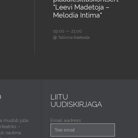
"Leevi Madetoja –
Melodia Intima"
19:00 — 21:00
@
Tallinna Raekoda
D
LIITU
UUDISKIRJAGA
Email aadress:
da muutub juba
iteatriks –
ub nautima