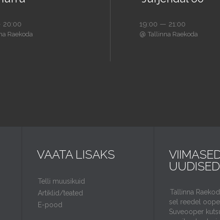
 20:00
19:00 — 21:00
@
nna Raekoda
Tallinna Raekoda
VAATA LISAKS
VIIMASE
UUDISED
Telli muusikuid
Tallinna Raeko
Artiklid/teated
sel reedel ooper
E-pood
Suveooper kuts