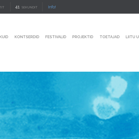
39
Info!
TIT
SEKUNDIT
KUID
KONTSERDID
FESTIVALID
PROJEKTID
TOETAJAD
LIITU 