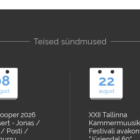
Teised sündmused
08
22
gust
august
ooper 2026
XXII Tallinna
ert - Jonas /
Kammermuusik
/ Posti /
Festivali avakon
urru
"Jürjendal 60"