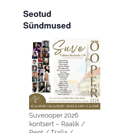
Seotud
Sündmused
Suveooper 2026
kontsert – Raalik /
Rent / Tralla /