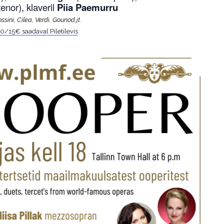
tenor),
klaveril
Piia Paemurru
ssini, Cilea, Verdi, Gounod jt.
20/15€ saadaval Piletilevis