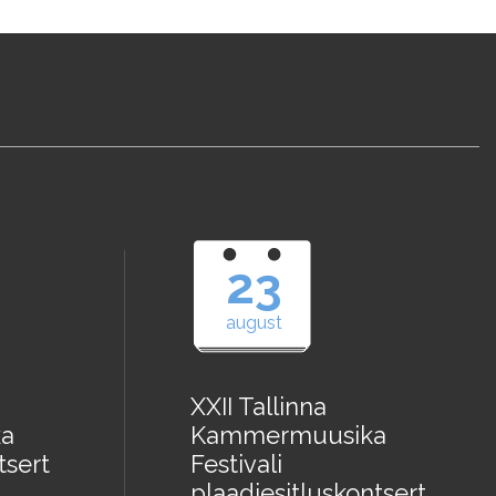
23
august
XXII Tallinna
a
Kammermuusika
tsert
Festivali
plaadiesitluskontsert