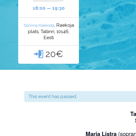
18:00 — 19:30
, Raekoja
Tallinna Raekoda
plats, Tallinn, 10146,
Eesti
20€

This event has passed.
Ta
Maria Listra
(sopra