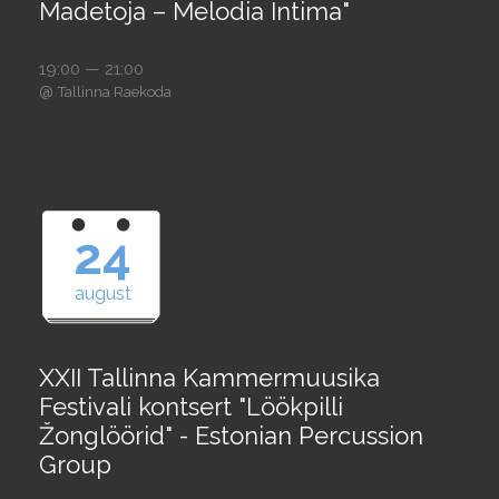
Madetoja – Melodia Intima"
19:00 — 21:00
@
Tallinna Raekoda
24
august
XXII Tallinna Kammermuusika
Festivali kontsert "Löökpilli
Žonglöörid" - Estonian Percussion
Group