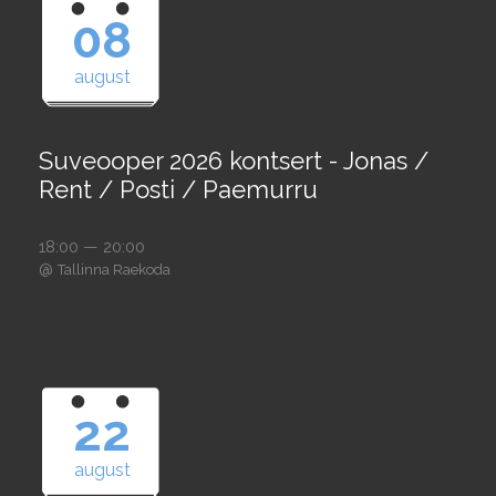
08
august
Suveooper 2026 kontsert - Jonas /
Rent / Posti / Paemurru
18:00 — 20:00
@
Tallinna Raekoda
22
august