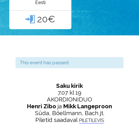
Eesti
20€

This event has passed.
Saku kirik
7.07 kl 19
AKORDIONIDUO
Henri Zibo
ja
Mikk Langeproon
Süda, Böellmann, Bach jt.
Piletid saadaval
PILETILEVIS