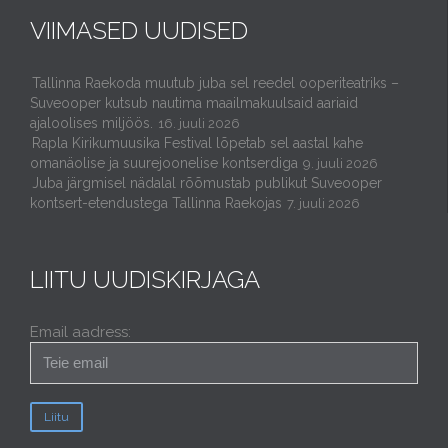
VIIMASED UUDISED
Tallinna Raekoda muutub juba sel reedel ooperiteatriks –
Suveooper kutsub nautima maailmakuulsaid aariaid
ajaloolises miljöös.
16. juuli 2026
Rapla Kirikumuusika Festival lõpetab sel aastal kahe
omanäolise ja suurejoonelise kontserdiga
9. juuli 2026
Juba järgmisel nädalal rõõmustab publikut Suveooper
kontsert-etendustega Tallinna Raekojas
7. juuli 2026
LIITU UUDISKIRJAGA
Email aadress: