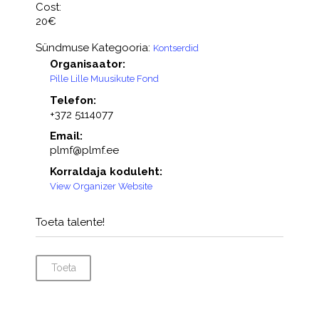
Cost:
20€
Sündmuse Kategooria:
Kontserdid
Organisaator:
Pille Lille Muusikute Fond
Telefon:
+372 5114077
Email:
plmf@plmf.ee
Korraldaja koduleht:
View Organizer Website
Toeta talente!
Toeta