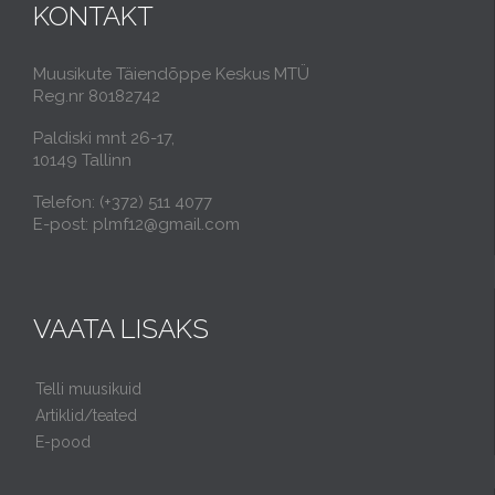
KONTAKT
Muusikute Täiendõppe Keskus MTÜ
Reg.nr 80182742
Paldiski mnt 26-17,
10149 Tallinn
Telefon: (+372) 511 4077
E-post: plmf12@gmail.com
VAATA LISAKS
Telli muusikuid
Artiklid/teated
E-pood