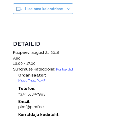
Lisa oma kalendrisse
DETAILID
Kuupäev:
august 21, 2018
Aeg:
16:00 - 17:00
Sündmuse Kategooria:
Kontserdid
Organisaator:
Music Trust PLMF
Telefon:
+372 53302993
Email:
plmf@plmf.ee
Korraldaja koduleht: