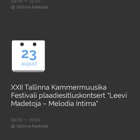
19:00 — 21:00
@
Tallinna Raekoda
23
august
XXII Tallinna Kammermuusika
Festivali plaadiesitluskontsert "Leevi
Madetoja – Melodia Intima"
19:00 — 21:00
@
Tallinna Raekoda