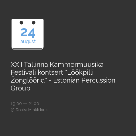
24
august
XXII Tallinna Kammermuusika
Festivali kontsert "Löökpilli
Žonglöörid" - Estonian Percussion
Group
19:00 — 21:00
@
Rootsi-Mihkli kirik