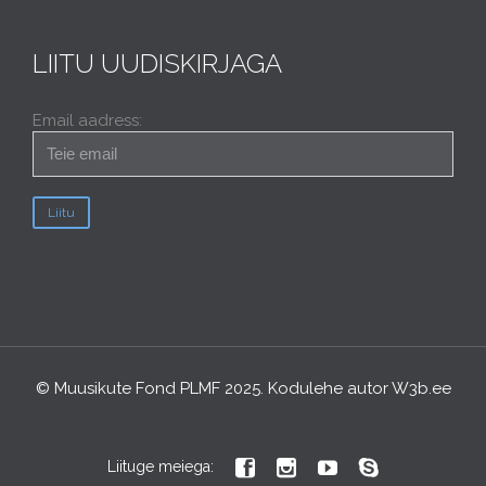
LIITU UUDISKIRJAGA
Email aadress:
© Muusikute Fond PLMF 2025. Kodulehe autor
W3b.ee




Liituge meiega: