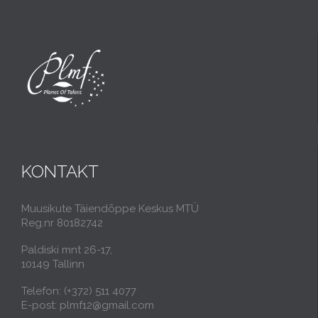
KONTAKT
Muusikute Täiendõppe Keskus MTÜ
Reg.nr 80182742
Paldiski mnt 26-17,
10149 Tallinn
Telefon: (+372) 511 4077
E-post: plmf12@gmail.com