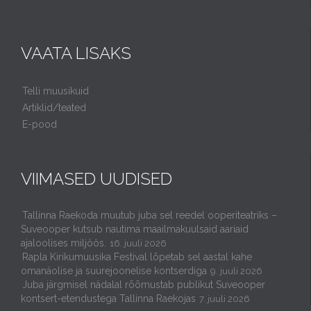
VAATA LISAKS
Telli muusikuid
Artiklid/teated
E-pood
VIIMASED UUDISED
Tallinna Raekoda muutub juba sel reedel ooperiteatriks –
Suveooper kutsub nautima maailmakuulsaid aariaid
ajaloolises miljöös.
16. juuli 2026
Rapla Kirikumuusika Festival lõpetab sel aastal kahe
omanäolise ja suurejoonelise kontserdiga
9. juuli 2026
Juba järgmisel nädalal rõõmustab publikut Suveooper
kontsert-etendustega Tallinna Raekojas
7. juuli 2026