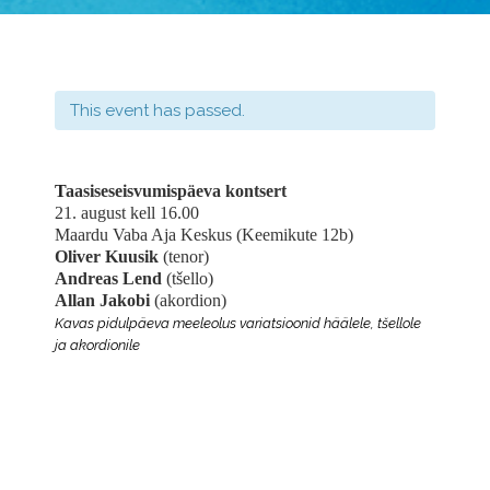
This event has passed.
T
aasiseseisvumispäeva kontsert
21. august kell 16.00
Maardu Vaba Aja Keskus (
Keemikute 12b
)
Oliver Kuusik
(tenor)
Andreas Lend
(tšello)
Allan Jakobi
(akordion)
Kavas pidulpäeva meeleolus variatsioonid häälele, tšellole
ja akordionile