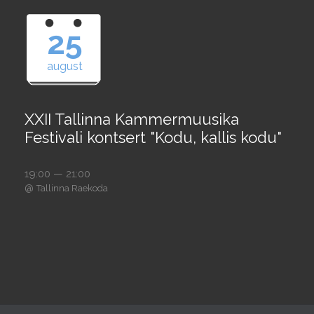
25
august
XXII Tallinna Kammermuusika
Festivali kontsert "Kodu, kallis kodu"
19:00 — 21:00
@
Tallinna Raekoda