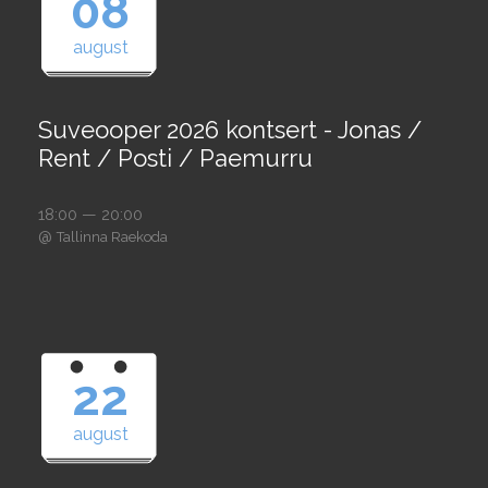
08
august
Suveooper 2026 kontsert - Jonas /
Rent / Posti / Paemurru
18:00 — 20:00
@
Tallinna Raekoda
22
august