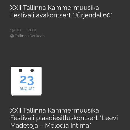
XXII Tallinna Kammermuusika
Festivali avakontsert "Jürjendal 60"
19:00 — 21:00
@
Tallinna Raekoda
23
august
XXII Tallinna Kammermuusika
Festivali plaadiesitluskontsert "Leevi
Madetoja – Melodia Intima"