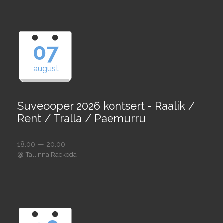
07
august
Suveooper 2026 kontsert - Raalik /
Rent / Tralla / Paemurru
18:00 — 20:00
@
Tallinna Raekoda