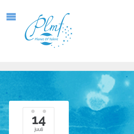
14
juuli