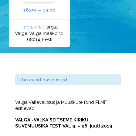
18:00 — 19:00
, Hargla,
Hargla kirik
Valga, Valga maakond,
68014, Eesti
This event has passed.
Valga Vallavalitsus ja Muusikute fond PLMF
esitlevad
VALGA -VALKA SEITSEME KIRIKU
SUVEMUUSIKA FESTIVAL
9. – 28. juuli 2019