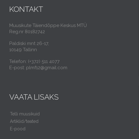
KONTAKT
Muusikute Täiendõppe Keskus MTÜ
Reg.nr 80182742
Paldiski mnt 26-17,
10149 Tallinn
Telefon: (+372) 511 4077
E-post: plmf12@gmail.com
VAATA LISAKS
Telli muusikuid
Artiklid/teated
E-pood