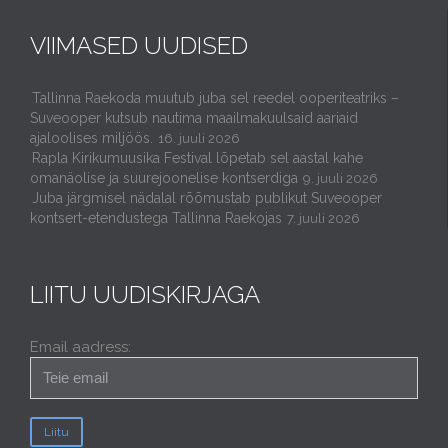
VIIMASED UUDISED
Tallinna Raekoda muutub juba sel reedel ooperiteatriks –
Suveooper kutsub nautima maailmakuulsaid aariaid
ajaloolises miljöös.
16. juuli 2026
Rapla Kirikumuusika Festival lõpetab sel aastal kahe
omanäolise ja suurejoonelise kontserdiga
9. juuli 2026
Juba järgmisel nädalal rõõmustab publikut Suveooper
kontsert-etendustega Tallinna Raekojas
7. juuli 2026
LIITU UUDISKIRJAGA
Email aadress: