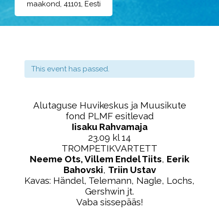
maakond, 41101, Eesti
This event has passed.
Alutaguse Huvikeskus ja
Muusikute
fond PLMF esitlevad
Iisaku Rahvamaja
23.09 kl 14
TROMPETIKVARTETT
Neeme Ots, Villem Endel Tiits
,
Eerik
Bahovski
,
Triin Ustav
Kavas: Händel, Telemann, Nagle, Lochs,
Gershwin jt.
Vaba sissepääs!