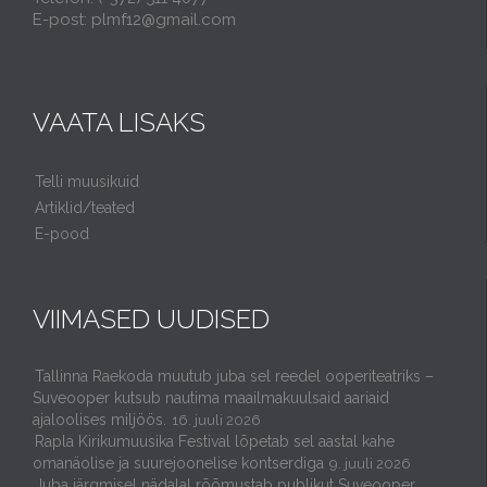
E-post: plmf12@gmail.com
VAATA LISAKS
Telli muusikuid
Artiklid/teated
E-pood
VIIMASED UUDISED
Tallinna Raekoda muutub juba sel reedel ooperiteatriks –
Suveooper kutsub nautima maailmakuulsaid aariaid
ajaloolises miljöös.
16. juuli 2026
Rapla Kirikumuusika Festival lõpetab sel aastal kahe
omanäolise ja suurejoonelise kontserdiga
9. juuli 2026
Juba järgmisel nädalal rõõmustab publikut Suveooper