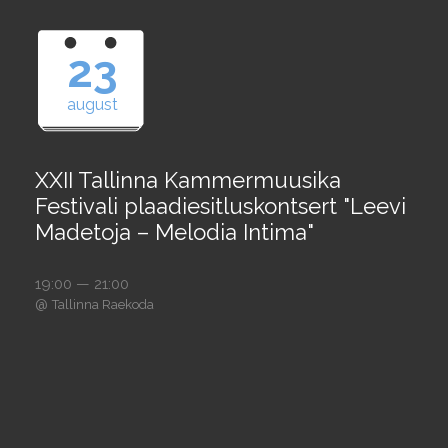
23
august
XXII Tallinna Kammermuusika
Festivali plaadiesitluskontsert "Leevi
Madetoja – Melodia Intima"
19:00 — 21:00
@
Tallinna Raekoda