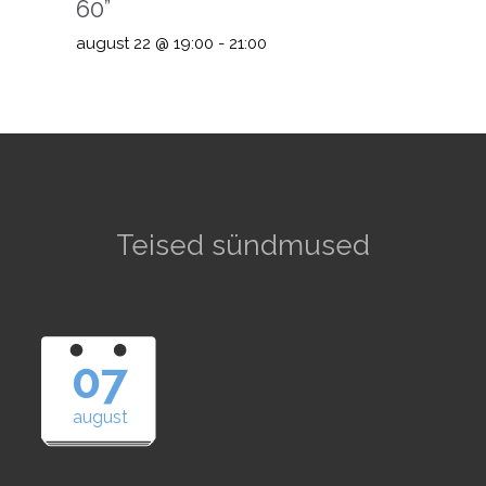
60”
august 22 @ 19:00
-
21:00
Teised sündmused
07
august