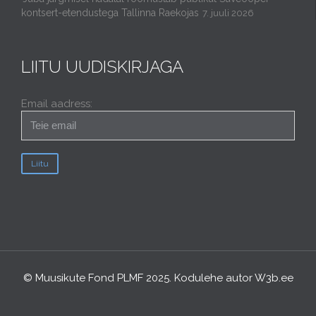
kontsert-etendustega Tallinna Raekojas
7. juuli 2026
LIITU UUDISKIRJAGA
Email aadress:
© Muusikute Fond PLMF 2025. Kodulehe autor
W3b.ee