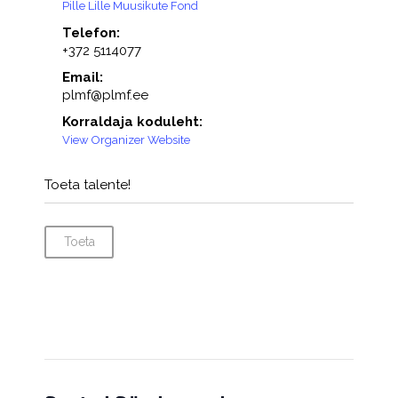
Pille Lille Muusikute Fond
Telefon:
+372 5114077
Email:
plmf@plmf.ee
Korraldaja koduleht:
View Organizer Website
Toeta talente!
Toeta