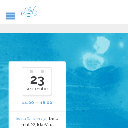
23
september
14:00 — 16:00
, Tartu
Iisaku Rahvamaja
mnt 22, Ida-Viru