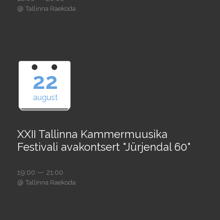
@
Tallinna Raekoda
22
august
XXII Tallinna Kammermuusika
Festivali avakontsert "Jürjendal 60"
19:00 — 21:00
@
Tallinna Raekoda