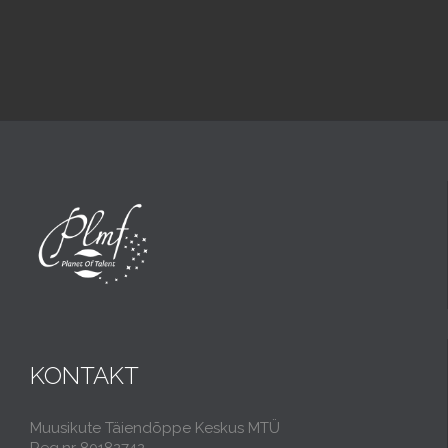
KONTAKT
Muusikute Täiendõppe Keskus MTÜ