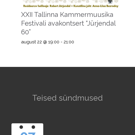
XXII Tallinna Kammermuusika
Festivali avakontsert “Jürjendal
60”
august 22 @ 19:00
-
21:00
Teised sündmused