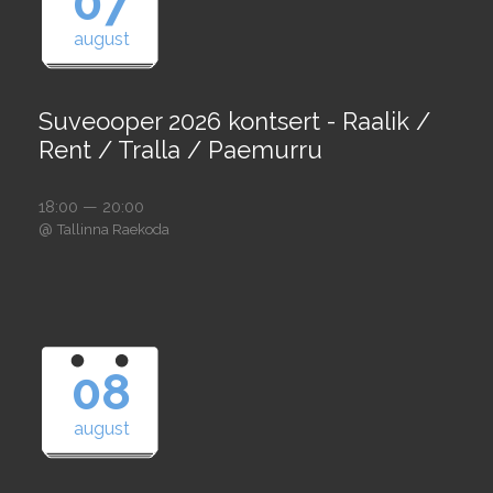
07
august
Suveooper 2026 kontsert - Raalik /
Rent / Tralla / Paemurru
18:00 — 20:00
@
Tallinna Raekoda
08
august