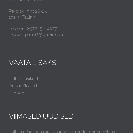
Reg.nr 80182742
Paldiski mnt 26-17,
10149 Tallinn
Telefon: (+372) 511 4077
E-post: plmf12@gmail.com
VAATA LISAKS
Telli muusikuid
Artiklid/teated
E-pood
VIIMASED UUDISED
Tallinna Raekoda muutub juba sel reedel ooperiteatriks –