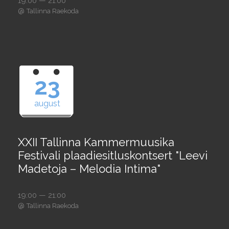
19:00 — 21:00
@
Tallinna Raekoda
23
august
XXII Tallinna Kammermuusika
Festivali plaadiesitluskontsert "Leevi
Madetoja – Melodia Intima"
19:00 — 21:00
@
Tallinna Raekoda