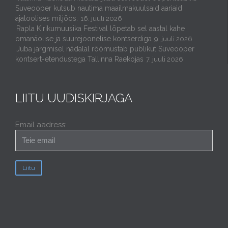
Suveooper kutsub nautima maailmakuulsaid aariaid
ajaloolises miljöös.
16. juuli 2026
Rapla Kirikumuusika Festival lõpetab sel aastal kahe
omanäolise ja suurejoonelise kontserdiga
9. juuli 2026
Juba järgmisel nädalal rõõmustab publikut Suveooper
kontsert-etendustega Tallinna Raekojas
7. juuli 2026
LIITU UUDISKIRJAGA
Email aadress: