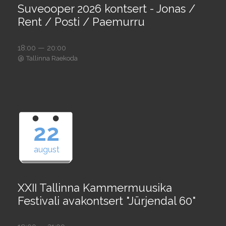
Suveooper 2026 kontsert - Jonas /
Rent / Posti / Paemurru
18:00 — 20:00
@
Tallinna Raekoda
22
august
XXII Tallinna Kammermuusika
Festivali avakontsert "Jürjendal 60"