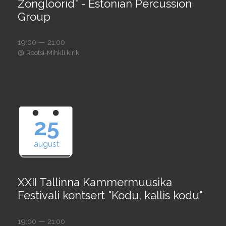
Žonglöörid" - Estonian Percussion
Group
19:00 — 21:00
@
Rootsi-Mihkli kirik
25
august
XXII Tallinna Kammermuusika
Festivali kontsert "Kodu, kallis kodu"
19:00 — 21:00