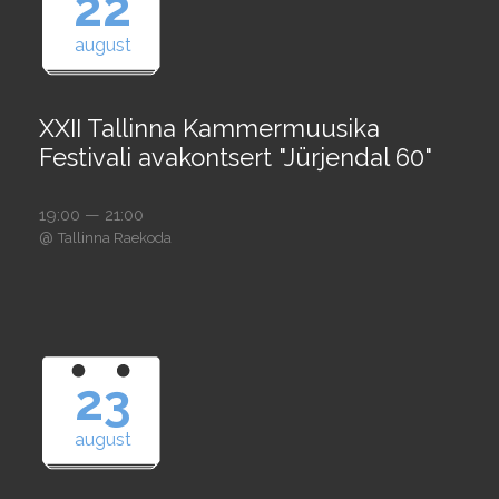
22
august
XXII Tallinna Kammermuusika
Festivali avakontsert "Jürjendal 60"
19:00 — 21:00
@
Tallinna Raekoda
23
august