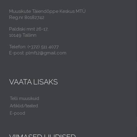
Muusikute Täiendõppe Keskus MTÜ
Reg.nr 80182742
Paldiski mnt 26-17,
10149 Tallinn
Telefon: (+372) 511 4077
E-post: plmf12@gmail.com
VAATA LISAKS
Telli muusikuid
Artiklid/teated
E-pood