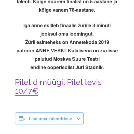
talenti. Kõige noorem finalist on 5-aastane ja
kõige vanem 76-aastane.
Iga anne esitleb finaalis žüriile 3-minuti
jooksul oma loomingut.
Žürii esimeheks on Annetekoda 2019
patroon ANNE VESKI. Külalisena on žüriisse
palutud Moskva Suure Teatri
endine ooperisolist Juri Stadnik.
Piletid müügil Piletilevis
10/7€
Lisa oma kalendrisse