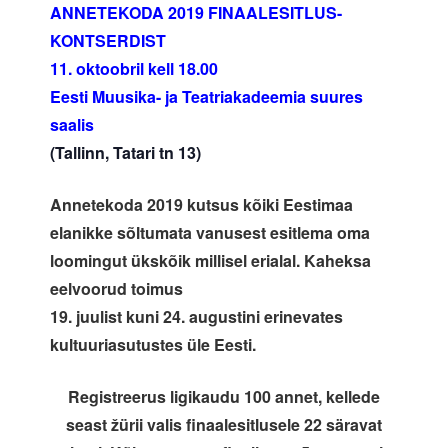
ANNETEKODA 2019 FINAALESITLUS-
KONTSERDIST
11. oktoobril kell 18.00
Eesti Muusika- ja Teatriakadeemia suures
saalis
(Tallinn, Tatari tn 13)
Annetekoda 2019 kutsus kõiki Eestimaa
elanikke sõltumata vanusest esitlema oma
loomingut ükskõik millisel erialal. Kaheksa
eelvoorud toimus
19. juulist kuni 24. augustini erinevates
kultuuriasutustes üle Eesti.
Registreerus ligikaudu 100 annet, kellede
seast žürii valis finaalesitlusele 22 säravat