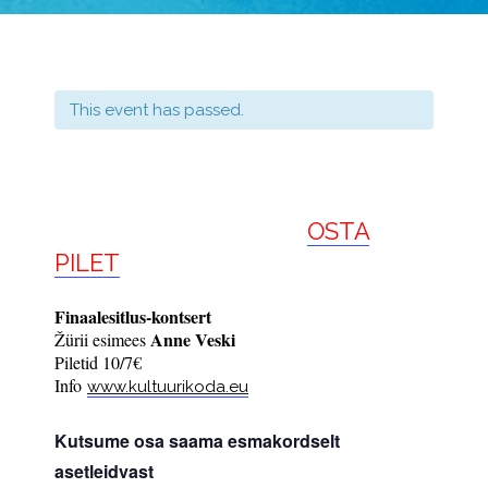
This event has passed.
OSTA
PILET
Finaalesitlus-kontsert
Anne Veski
Žürii esimees
Piletid 10/7€
Info
www.kultuurikoda.eu
Kutsume osa saama esmakordselt
asetleidvast