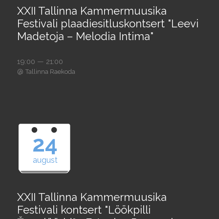
XXII Tallinna Kammermuusika
Festivali plaadiesitluskontsert "Leevi
Madetoja – Melodia Intima"
19:00 — 21:00
@
Tallinna Raekoda
24
august
XXII Tallinna Kammermuusika
Festivali kontsert "Löökpilli