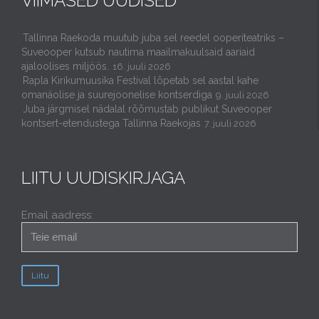
VIIMASED UUDISED
Tallinna Raekoda muutub juba sel reedel ooperiteatriks –
Suveooper kutsub nautima maailmakuulsaid aariaid
ajaloolises miljöös.
16. juuli 2026
Rapla Kirikumuusika Festival lõpetab sel aastal kahe
omanäolise ja suurejoonelise kontserdiga
9. juuli 2026
Juba järgmisel nädalal rõõmustab publikut Suveooper
kontsert-etendustega Tallinna Raekojas
7. juuli 2026
LIITU UUDISKIRJAGA
Email aadress: