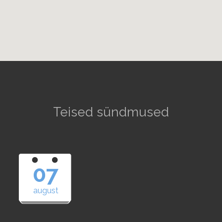
Teised sündmused
07
august