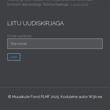
kontsert-etendustega Tallinna Raekojas
7. juuli 2026
LIITU UUDISKIRJAGA
Email aadress:
© Muusikute Fond PLMF 2025. Kodulehe autor
W3b.ee