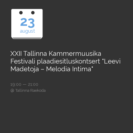
23
august
XXII Tallinna Kammermuusika
Festivali plaadiesitluskontsert "Leevi
Madetoja – Melodia Intima"
19:00 — 21:00
@
Tallinna Raekoda