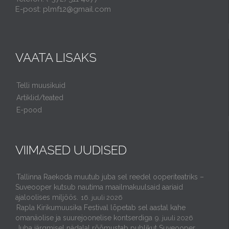
E-post: plmf12@gmail.com
VAATA LISAKS
Telli muusikuid
Artiklid/teated
E-pood
VIIMASED UUDISED
Tallinna Raekoda muutub juba sel reedel ooperiteatriks –
Suveooper kutsub nautima maailmakuulsaid aariaid
ajaloolises miljöös.
16. juuli 2026
Rapla Kirikumuusika Festival lõpetab sel aastal kahe
omanäolise ja suurejoonelise kontserdiga
9. juuli 2026
Juba järgmisel nädalal rõõmustab publikut Suveooper