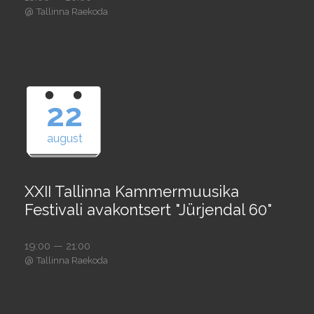
@
Tallinna Raekoda
22
august
XXII Tallinna Kammermuusika
Festivali avakontsert "Jürjendal 60"
19:00 — 21:00
@
Tallinna Raekoda