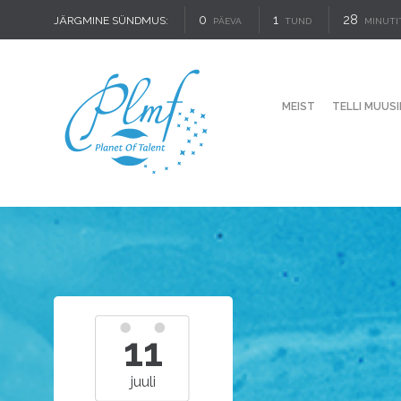
0
1
28
JÄRGMINE SÜNDMUS:
PÄEVA
TUND
MINUTI
MEIST
TELLI MUUSI
11
juuli