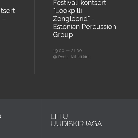
Festivali kontsert
tsert
"Löökpilli
 –
Žonglöörid" -
Estonian Percussion
Group
19:00 — 21:00
@
Rootsi-Mihkli kirik
D
LIITU
UUDISKIRJAGA