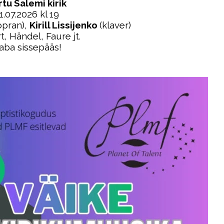
rtu Salemi kirik
1.07.2026 kl 19
opran),
Kirill Lissijenko
(klaver)
, Händel, Faure jt.
aba sissepääs!