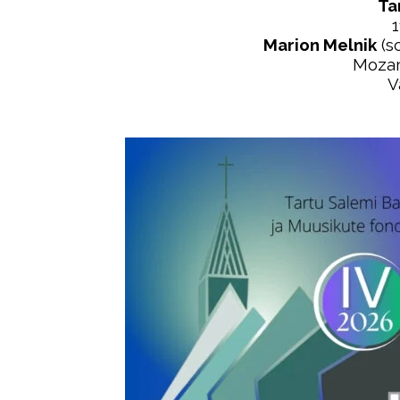
Ta
1
Marion Melnik
(s
Mozart
V