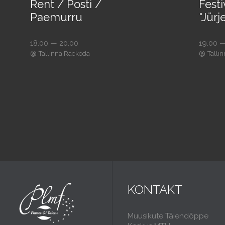
Rent / Posti /
Festi
Paemurru
"Jürj
18:00 — 20:00
19:00 —
@
@
Tallinna Raekoda
Talli
KONTAKT
Muusikute Täiendõppe