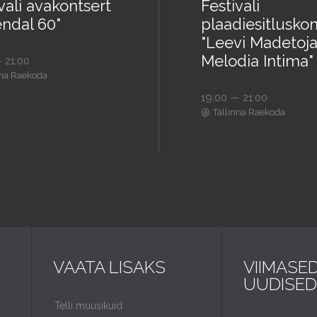
vali avakontsert
Festivali
endal 60"
plaadiesitluskon
"Leevi Madetoja
Melodia Intima"
 21:00
nna Raekoda
19:00 — 21:00
@
Tallinna Raekoda
VAATA LISAKS
VIIMASE
UUDISED
Telli muusikuid