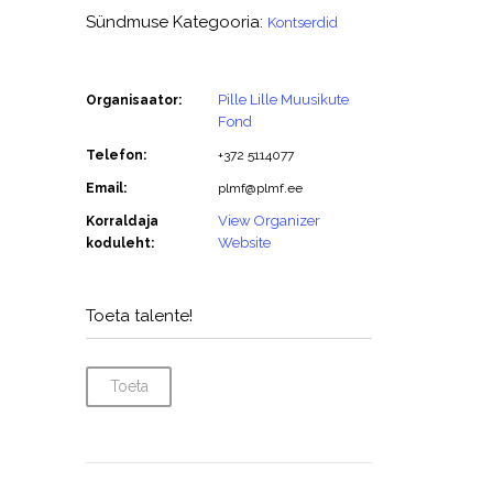
Sündmuse Kategooria:
Kontserdid
Pille Lille Muusikute
Organisaator:
Fond
Telefon:
+372 5114077
Email:
plmf@plmf.ee
View Organizer
Korraldaja
Website
koduleht:
Toeta talente!
Toeta