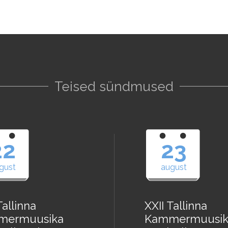
Teised sündmused
22
23
gust
august
Tallinna
XXII Tallinna
mermuusika
Kammermuusik