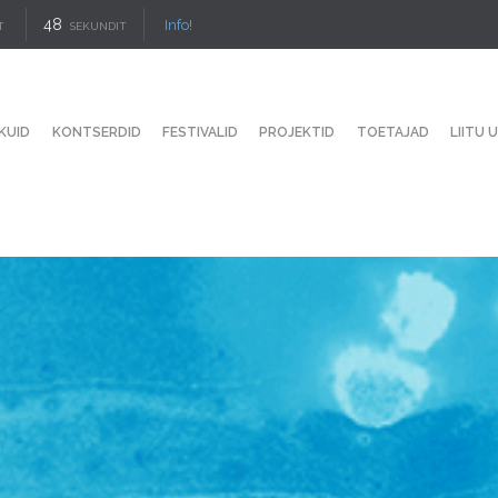
47
Info!
T
SEKUNDIT
KUID
KONTSERDID
FESTIVALID
PROJEKTID
TOETAJAD
LIITU 