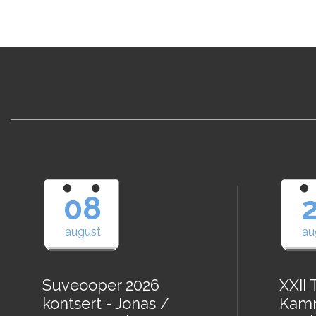
08
august
au
Suveooper 2026
XXII 
kontsert - Jonas /
Kam