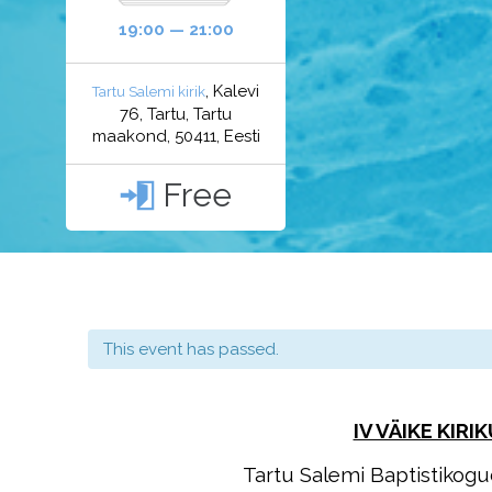
19:00 — 21:00
, Kalevi
Tartu Salemi kirik
76, Tartu, Tartu
maakond, 50411, Eesti
Free

This event has passed.
IV VÄIKE KIR
Tartu Salemi Baptistikog