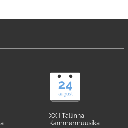
24
august
XXII Tallinna
a
Kammermuusika