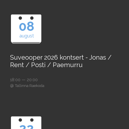
08
august
Suveooper 2026 kontsert - Jonas /
Rent / Posti / Paemurru
18:00 — 20:00
@
Tallinna Raekoda
22