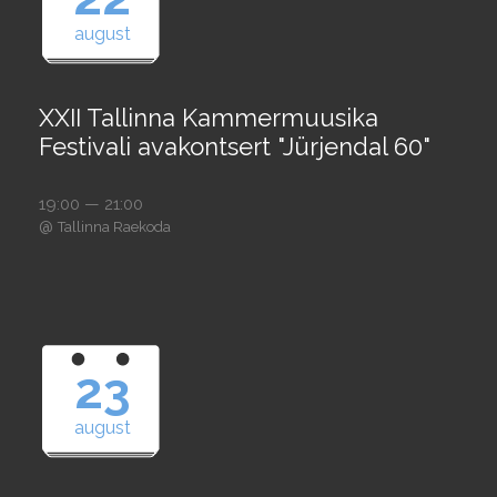
august
XXII Tallinna Kammermuusika
Festivali avakontsert "Jürjendal 60"
19:00 — 21:00
@
Tallinna Raekoda
23
august