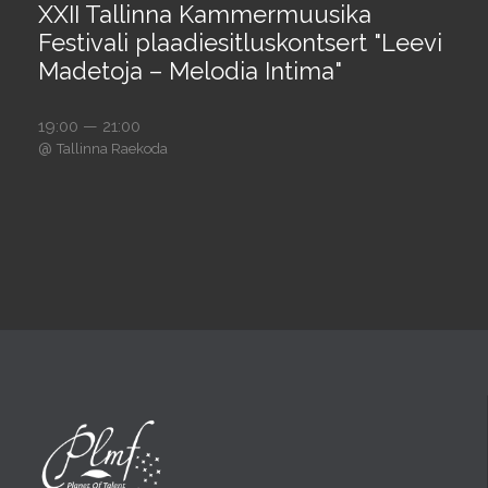
XXII Tallinna Kammermuusika
Festivali plaadiesitluskontsert "Leevi
Madetoja – Melodia Intima"
19:00 — 21:00
@
Tallinna Raekoda