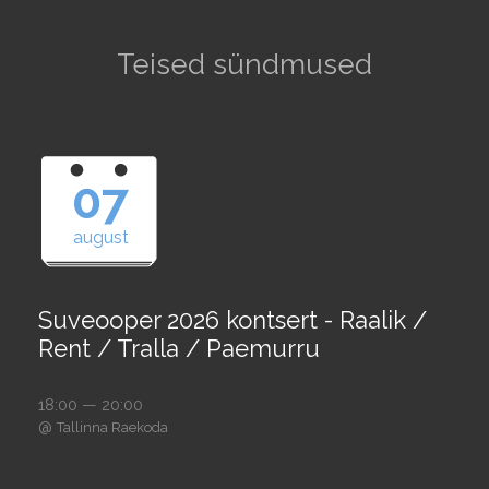
Teised sündmused
07
august
Suveooper 2026 kontsert - Raalik /
Rent / Tralla / Paemurru
18:00 — 20:00
@
Tallinna Raekoda