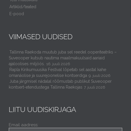
Artiklid/teated
E-pood
VIIMASED UUDISED
Tallinna Raekoda muutub juba sel reedel ooperiteatriks –
Suveooper kutsub nautima maailmakuulsaid aariaid
ajaloolises miljöös.
16. juuli 2026
Rapla Kirikumuusika Festival lõpetab sel aastal kahe
omanäolise ja suurejoonelise kontserdiga
9. juuli 2026
Juba järgmisel nädalal rõõmustab publikut Suveooper
kontsert-etendustega Tallinna Raekojas
7. juuli 2026
LIITU UUDISKIRJAGA
Email aadress: