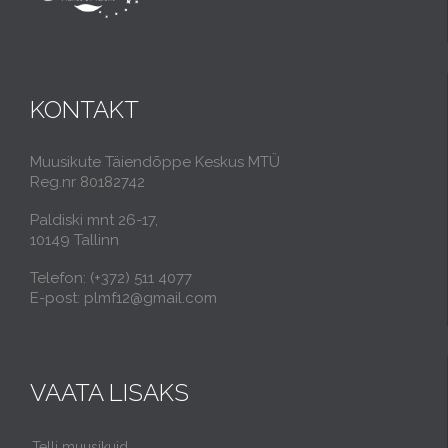
KONTAKT
Muusikute Täiendõppe Keskus MTÜ
Reg.nr 80182742
Paldiski mnt 26-17,
10149 Tallinn
Telefon: (+372) 511 4077
E-post: plmf12@gmail.com
VAATA LISAKS
Telli muusikuid