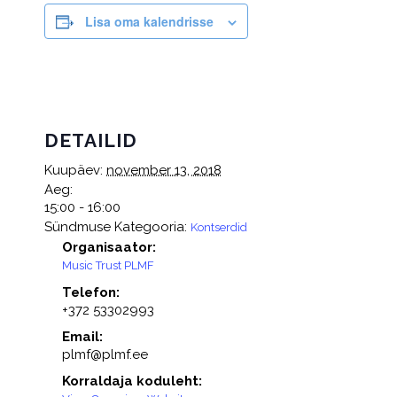
Lisa oma kalendrisse
DETAILID
Kuupäev:
november 13, 2018
Aeg:
15:00 - 16:00
Sündmuse Kategooria:
Kontserdid
Organisaator:
Music Trust PLMF
Telefon:
+372 53302993
Email:
plmf@plmf.ee
Korraldaja koduleht: