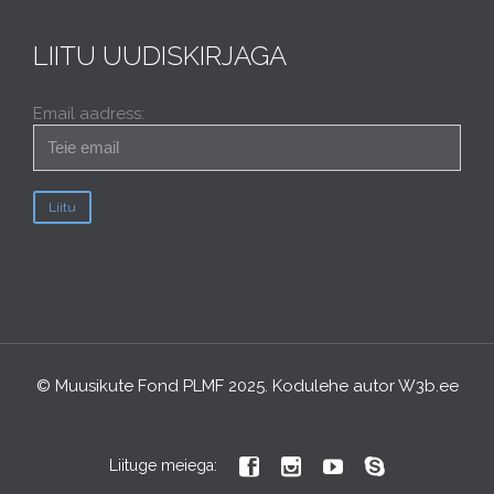
LIITU UUDISKIRJAGA
Email aadress:
© Muusikute Fond PLMF 2025. Kodulehe autor
W3b.ee




Liituge meiega: