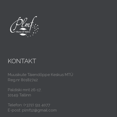
KONTAKT
Muusikute Täiendõppe Keskus MTÜ
Reg.nr 80182742
Paldiski mnt 26-17,
10149 Tallinn
Telefon: (+372) 511 4077
E-post: plmf12@gmail.com