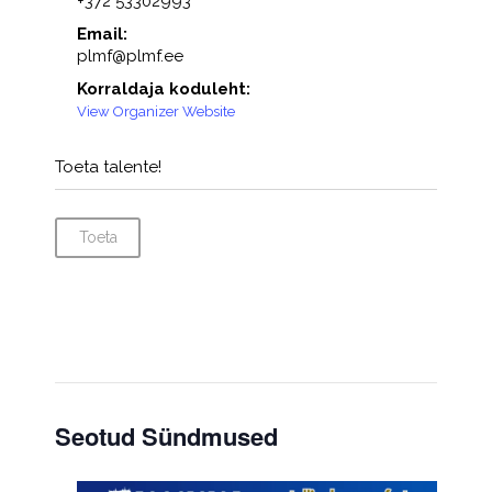
+372 53302993
Email:
plmf@plmf.ee
Korraldaja koduleht:
View Organizer Website
Toeta talente!
Toeta
Seotud Sündmused