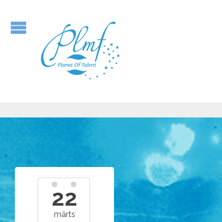
22
märts