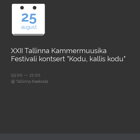
25
august
XXII Tallinna Kammermuusika
Festivali kontsert "Kodu, kallis kodu"
19:00 — 21:00
@
Tallinna Raekoda