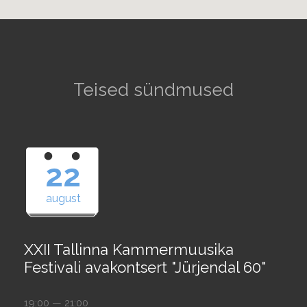
Teised sündmused
22
august
XXII Tallinna Kammermuusika
Festivali avakontsert "Jürjendal 60"
19:00 — 21:00