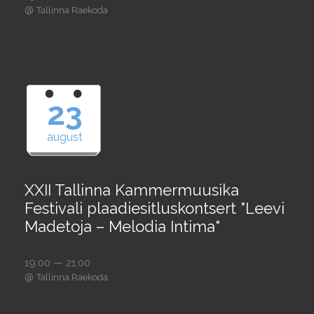
@
Tallinna Raekoda
23
august
XXII Tallinna Kammermuusika
Festivali plaadiesitluskontsert "Leevi
Madetoja – Melodia Intima"
19:00 — 21:00
@
Tallinna Raekoda