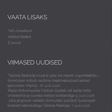
VAATA LISAKS
Telli muusikuid
Artiklid/teated
E-pood
VIIMASED UUDISED
Tallinna Raekoda muutub juba sel reedel ooperiteatriks –
Suveooper kutsub nautima maailmakuulsaid aariaid
ajaloolises miljöös.
16. juuli 2026
Rapla Kirikumuusika Festival lõpetab sel aastal kahe
omanäolise ja suurejoonelise kontserdiga
9. juuli 2026
Juba järgmisel nädalal rõõmustab publikut Suveooper
kontsert-etendustega Tallinna Raekojas
7. juuli 2026