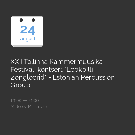
24
august
XXII Tallinna Kammermuusika
Festivali kontsert "Löökpilli
Žonglöörid" - Estonian Percussion
Group
19:00 — 21:00
@
Rootsi-Mihkli kirik