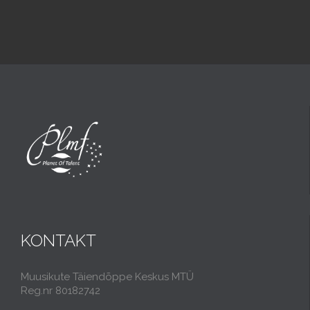
KONTAKT
Muusikute Täiendõppe Keskus MTÜ
Reg.nr 80182742