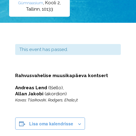
, Kooli 2,
Gümnaasium
Tallinn, 10133
This event has passed.
Rahvusvahelise muusikapäeva kontsert
Andreas Lend
(tšello),
Allan Jakobi
(akordion)
Kavas: Tšaikovski, Rodgers, Ehala jt
Lisa oma kalendrisse