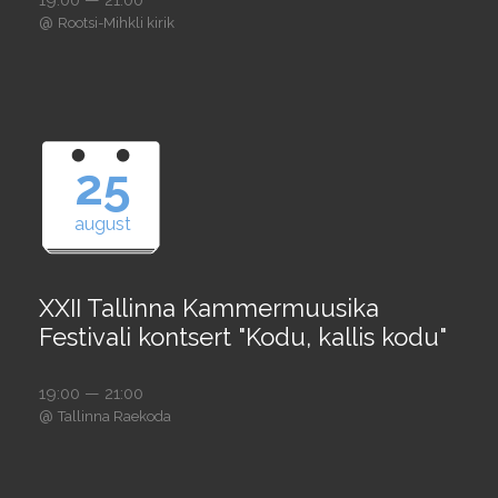
@
Rootsi-Mihkli kirik
25
august
XXII Tallinna Kammermuusika
Festivali kontsert "Kodu, kallis kodu"
19:00 — 21:00
@
Tallinna Raekoda