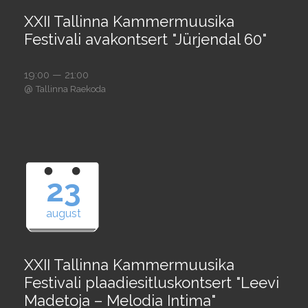
XXII Tallinna Kammermuusika
Festivali avakontsert "Jürjendal 60"
19:00 — 21:00
@
Tallinna Raekoda
23
august
XXII Tallinna Kammermuusika
Festivali plaadiesitluskontsert "Leevi
Madetoja – Melodia Intima"