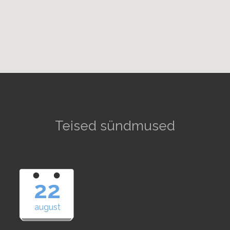
Teised sündmused
22
august