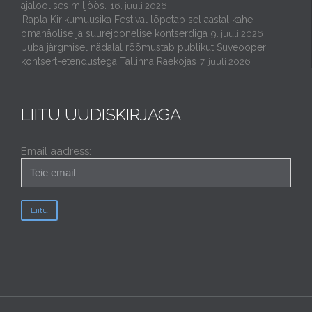
ajaloolises miljöös.
16. juuli 2026
Rapla Kirikumuusika Festival lõpetab sel aastal kahe
omanäolise ja suurejoonelise kontserdiga
9. juuli 2026
Juba järgmisel nädalal rõõmustab publikut Suveooper
kontsert-etendustega Tallinna Raekojas
7. juuli 2026
LIITU UUDISKIRJAGA
Email aadress: