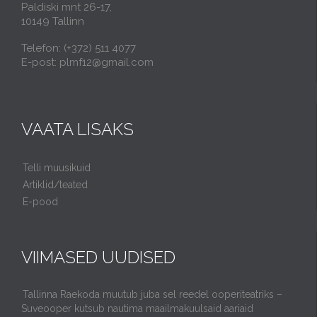
Paldiski mnt 26-17,
10149 Tallinn
Telefon: (+372) 511 4077
E-post: plmf12@gmail.com
VAATA LISAKS
Telli muusikuid
Artiklid/teated
E-pood
VIIMASED UUDISED
Tallinna Raekoda muutub juba sel reedel ooperiteatriks –
Suveooper kutsub nautima maailmakuulsaid aariaid