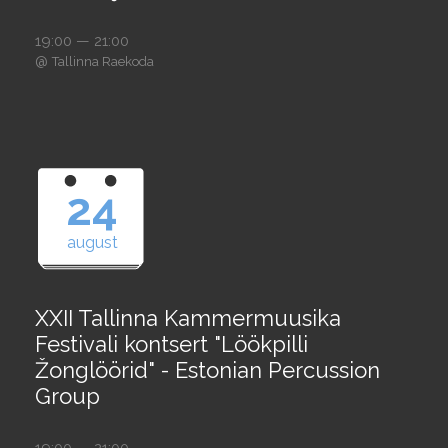
19:00 — 21:00
@
Tallinna Raekoda
24
august
XXII Tallinna Kammermuusika
Festivali kontsert "Löökpilli
Žonglöörid" - Estonian Percussion
Group
19:00 — 21:00