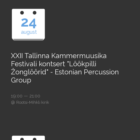
24
august
XXII Tallinna Kammermuusika
Festivali kontsert "Löökpilli
Žonglöörid" - Estonian Percussion
Group
19:00 — 21:00
@
Rootsi-Mihkli kirik