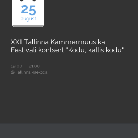
25
august
XXII Tallinna Kammermuusika
Festivali kontsert "Kodu, kallis kodu"
19:00 — 21:00
@
Tallinna Raekoda