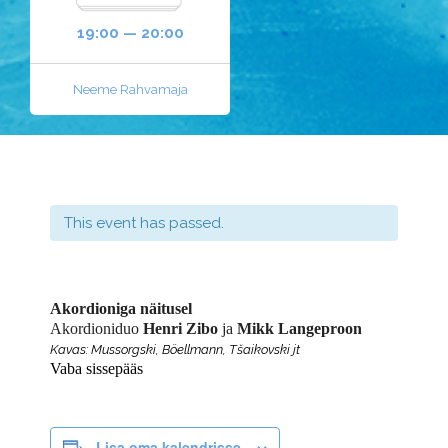
19:00 — 20:00
Neeme Rahvamaja
This event has passed.
Akordioniga näitusel
Akordioniduo
Henri Zibo
ja
Mikk Langeproon
Kavas: Mussorgski, Böellmann, Tšaikovski
jt
Vaba sissepääs
Lisa oma kalendrisse