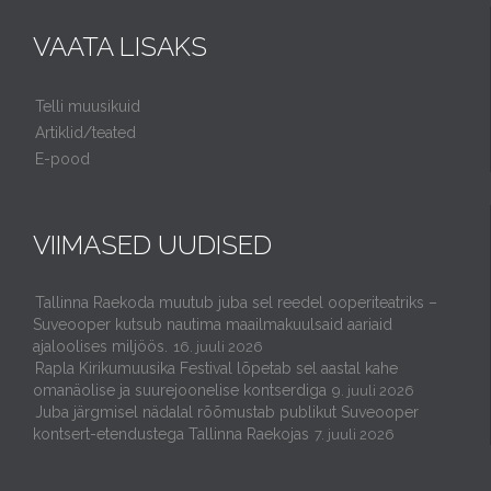
VAATA LISAKS
Telli muusikuid
Artiklid/teated
E-pood
VIIMASED UUDISED
Tallinna Raekoda muutub juba sel reedel ooperiteatriks –
Suveooper kutsub nautima maailmakuulsaid aariaid
ajaloolises miljöös.
16. juuli 2026
Rapla Kirikumuusika Festival lõpetab sel aastal kahe
omanäolise ja suurejoonelise kontserdiga
9. juuli 2026
Juba järgmisel nädalal rõõmustab publikut Suveooper
kontsert-etendustega Tallinna Raekojas
7. juuli 2026