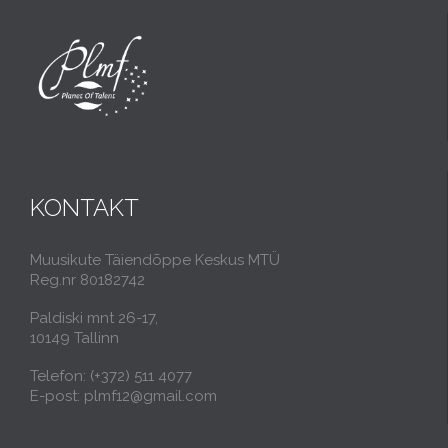
KONTAKT
Muusikute Täiendõppe Keskus MTÜ
Reg.nr 80182742
Paldiski mnt 26-17,
10149 Tallinn
Telefon: (+372) 511 4077
E-post: plmf12@gmail.com