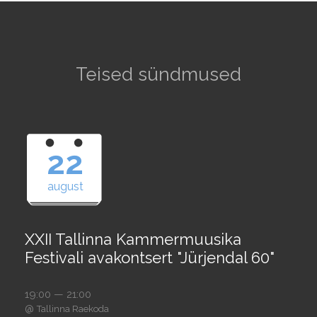
Teised sündmused
22
august
XXII Tallinna Kammermuusika
Festivali avakontsert "Jürjendal 60"
19:00 — 21:00
@
Tallinna Raekoda