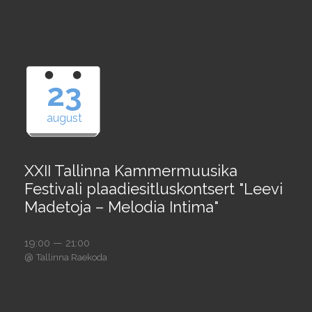
23
august
XXII Tallinna Kammermuusika
Festivali plaadiesitluskontsert "Leevi
Madetoja – Melodia Intima"
19:00 — 21:00
@
Tallinna Raekoda