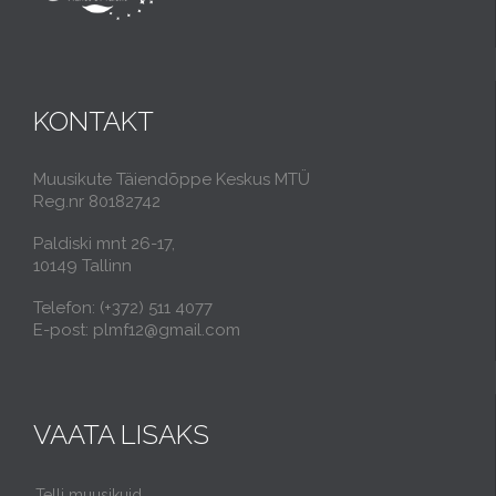
KONTAKT
Muusikute Täiendõppe Keskus MTÜ
Reg.nr 80182742
Paldiski mnt 26-17,
10149 Tallinn
Telefon: (+372) 511 4077
E-post: plmf12@gmail.com
VAATA LISAKS
Telli muusikuid