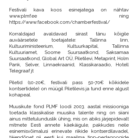
Festivali kava koos esinejatega on nähtav
www.plmf.ee ning
https://www.facebook.com/chamberfestival/
Korraldajad avaldavad siirast tänu kõigile
auväärsetele toetajatele: Tallinna linn,
Kultuuriministeerium, Kultuurkapital, Tallinna
Kultuuriamet, Soome Suursaatkond, Saksamaa
Suursaatkond, Global Art OÜ, Piletilevi, Metaprint, Holm
Pank, Selver, Linnaekraanid, Klassikaraadio, Hotell
Telegraaf jt
Piletid (10-20€, festivali pass 50-70€ kõikidele
kontsertidele) on müügil Piletilevis ja tund enne algust
kohapeal.
Muusikute fond PLMF loodi 2003. aastal missiooniga
toetada klassikalise muusika talente ning on siiani
ainus mittetulunduslik ühing, mis on abiks järjepidevalt
mitmete Eesti annete käekäigule, pakkudes neile
esinemisvõimalusi erinevate riikide kontserdilavadel,
täiendõpet nii eesti kui maailma tipp-pedagoogide