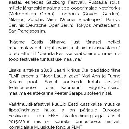
aastal, esinedes Salzburg Festivalil Russalka rollis,
millele järgnesid maailma tipp-ooperimajad New Yorkis
(Metropolitan Opera), Londonis (Covent Garden),
Milanos, Zürichis, Viinis (Wiener Staatsoper), Pariisis,
Berliinis (Deutsche Oper Berlin), Tokyos, Amsterdamis,
San Franciscos jm.
“Näeme Eestis üliharva just tänasel hetkel
maailmalavadel tegutsevaid kuulsaid muusikastaare,”
ütleb Pille Lill. “Camilla Eestisse saabumine on ime, mis
toob festivalile tuntust üle maailma.”
Lisaks antakse 28.08 Jaani kirikus üle traditsiooniline
PLMF preemia “Noor Laulja 2020” Mari-Ann ja Tunne
Kelami poolt. Samal kontserdil kõlab festivali
tellimusteose, Tõnis Kaumanni Fagotikontserdi
maailma esiettekanne Peeter Sarapuu soleerimisel.
Väärtmuusikafestival kuulub Eesti klassikalise muusika
tippsündmuste hulka ja on pärjatud Euroopa
Festivalide Liidu EFFE kvaliteedimärgisega aastal
2015/2018, mis on suureks tunnustuseks festivali
korraldajale Muusikute fondile PLMF.