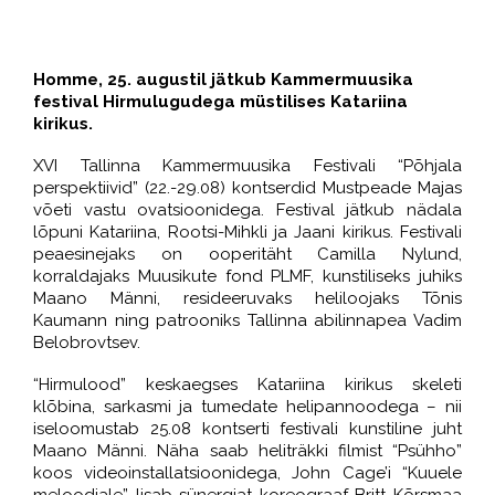
Homme, 25. augustil jätkub Kammermuusika
festival Hirmulugudega müstilises Katariina
kirikus.
XVI Tallinna Kammermuusika Festivali “Põhjala
perspektiivid” (22.-29.08) kontserdid Mustpeade Majas
võeti vastu ovatsioonidega. Festival jätkub nädala
lõpuni Katariina, Rootsi-Mihkli ja Jaani kirikus. Festivali
peaesinejaks on ooperitäht Camilla Nylund,
korraldajaks Muusikute fond PLMF, kunstiliseks juhiks
Maano Männi, resideeruvaks heliloojaks Tõnis
Kaumann ning patrooniks Tallinna abilinnapea Vadim
Belobrovtsev.
“Hirmulood” keskaegses Katariina kirikus skeleti
klõbina, sarkasmi ja tumedate helipannoodega – nii
iseloomustab 25.08 kontserti festivali kunstiline juht
Maano Männi. Näha saab heliträkki filmist “Psühho”
koos videoinstallatsioonidega, John Cage’i “Kuuele
meloodiale” lisab sünergiat koreograaf Britt Kõrsmaa