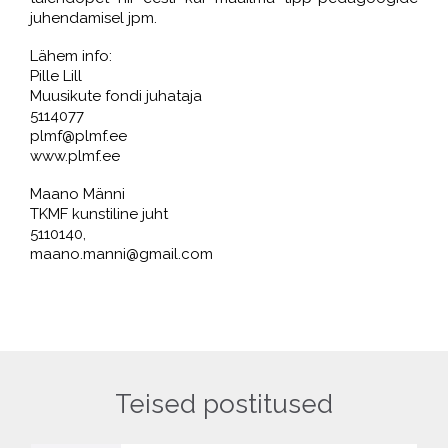
juhendamisel jpm.
Lähem info:
Pille Lill
Muusikute fondi juhataja
5114077
plmf@plmf.ee
www.plmf.ee
Maano Männi
TKMF kunstiline juht
5110140,
maano.manni@gmail.com
Teised postitused