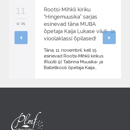
11
Rootsi-Mihkli kiriku
“Hingemuusika” sarjas
esinevad täna MUBA
11 '25
õpetaja Kaija Lukase viiuli- ja
vioolaklassi õpilased!
Täna, 11. novembril, kell 15
esinevad Rootsi-Mihkli kirikus
(Rüütli 9) Tallinna Muusika- ja
Balletikooli õpetaja Kaija…