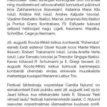
ning musitseerivad rahvusvahelist tunnustust pälvinud
Irina Zahharenkova (klavessiin), Katariina Maria Kits
(viiul), Kristina Kriit (viiul), Andres Kaljuste (vioola),
Vladimir Reshetko (tšello), Marcel Johannes Kits (tšello)
ja Pontus Grans (kontrabass, FI). Esitusele tulevad
sellised heliloojad nagu Ligeti, Kaumann, Maratka,
Schnittke, Cage ja Herrmann.
26. augustil Rootsi-Mihkli kirikus kontserdil “Pühendus”
esineb Eesti esitenor Oliver Kuusik koos Marite Männi
(klaver), Robert Traksmanni (viiul), Linda-Anette Verte
(viiul), Laur Eensalu (vioola) ja Theodor Singiga (tšello).
Kavas kõlavad R. Schumanni ja E. Griegi teosed. 27.
augustil Rootsi-Mihkli kirikus toimuval kammerjazz
kontserdil ühendab endas erinevate muusikaliste
maitsetega kuulajad Marianne Leibur Trio.
Festivali tähtesineja, ooperistaar Camilla Nylund, on
esmakordselt Eesti publiku eest 28. augustil kell 19.00
Jaani kirikus, kus ettekandele tuleb R. Straussi “Neli
viimast laulu” festivali kammerorkestri saatel. C. Nylund
saavutas ooperimailmas ülemaailmse kuulsuse 2008.