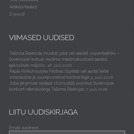
Artiklid/teated
E-pood
VIIMASED UUDISED
Tallinna Raekoda muutub juba sel reedel ooperiteatriks –
Suveooper kutsub nautima maailmakuulsaid aariaid
ajaloolises miljöös.
16. juuli 2026
Rapla Kirikumuusika Festival lõpetab sel aastal kahe
omanäolise ja suurejoonelise kontserdiga
9. juuli 2026
Juba järgmisel nädalal rõõmustab publikut Suveooper
kontsert-etendustega Tallinna Raekojas
7. juuli 2026
LIITU UUDISKIRJAGA
Email aadress: