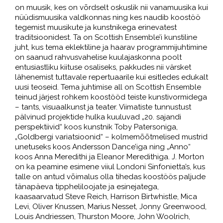
on muusik, kes on võrdselt oskuslik nii vanamuusika kui
nüüdismuusika valdkonnas ning kes naudib koostöö
tegemist muusikute ja kunstnikega erinevatest
traditsioonidest. Ta on Scottish Ensemble’i kunstiline
juht, kus tema eklektiline ja haarav programmijuhtimine
on saanud rahvusvahelise kuulajaskonna poolt
entusiastliku kiituse osaliseks, pakkudes nii värsket
lähenemist tuttavale repertuaarile kui esitledes edukalt
uusi teoseid. Tema juhtimise all on Scottish Ensemble
teinud järjest rohkem koostööd teiste kunstivormidega
– tants, visuaalkunst ja teater. Viimatiste tunnustust
pälvinud projektide hulka kuuluvad „20. sajandi
perspektiivid“ koos kunstnik Toby Patersoniga,
„Goldbergi variatsioonid“ – kolmemõõtmelised mustrid
unetuseks koos Andersson Dance’iga ning „Anno“
koos Anna Meredithi ja Eleanor Meredithiga. J. Morton
on ka peamine esimene viiul Londoni Sinfonietta’s, kus
talle on antud võimalus olla tihedas koostöös paljude
tänapäeva tippheliloojate ja esinejatega,
kaasaarvatud Steve Reich, Harrison Birtwhistle, Mica
Levi, Oliver Knussen, Marius Nesset, Jonny Greenwood,
Louis Andriessen, Thurston Moore, John Woolrich,