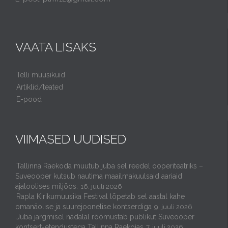
VAATA LISAKS
Telli muusikuid
Artiklid/teated
E-pood
VIIMASED UUDISED
Tallinna Raekoda muutub juba sel reedel ooperiteatriks –
Suveooper kutsub nautima maailmakuulsaid aariaid
ajaloolises miljöös.
16. juuli 2026
Rapla Kirikumuusika Festival lõpetab sel aastal kahe
omanäolise ja suurejoonelise kontserdiga
9. juuli 2026
Juba järgmisel nädalal rõõmustab publikut Suveooper
kontsert-etendustega Tallinna Raekojas
7. juuli 2026