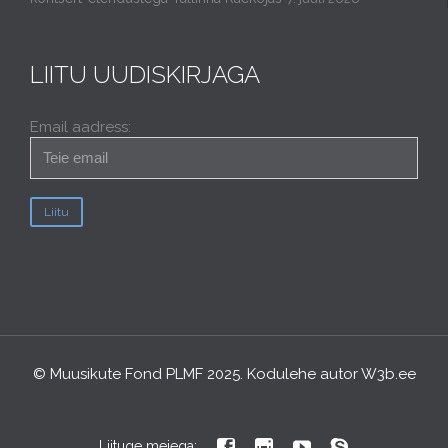
LIITU UUDISKIRJAGA
Email aadress:
© Muusikute Fond PLMF 2025. Kodulehe autor
W3b.ee




Liituge meiega: