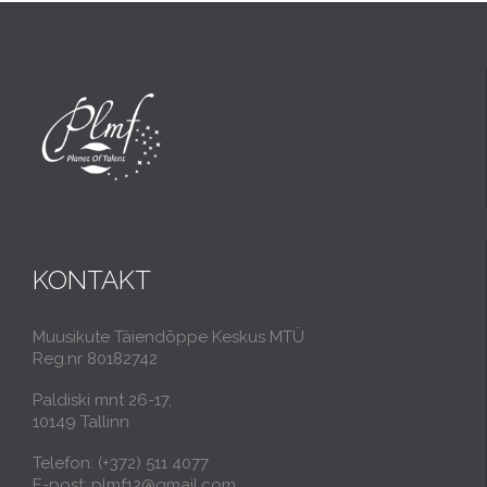
KONTAKT
Muusikute Täiendõppe Keskus MTÜ
Reg.nr 80182742
Paldiski mnt 26-17,
10149 Tallinn
Telefon: (+372) 511 4077
E-post: plmf12@gmail.com