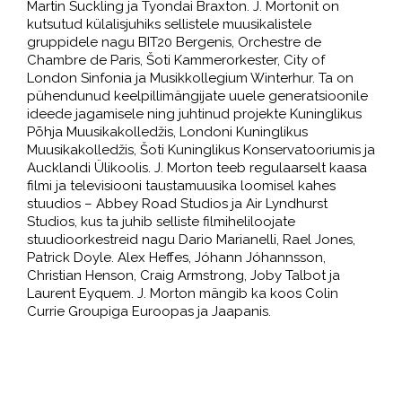
Martin Suckling ja Tyondai Braxton. J. Mortonit on
kutsutud külalisjuhiks sellistele muusikalistele
gruppidele nagu BIT20 Bergenis, Orchestre de
Chambre de Paris, Šoti Kammerorkester, City of
London Sinfonia ja Musikkollegium Winterhur. Ta on
pühendunud keelpillimängijate uuele generatsioonile
ideede jagamisele ning juhtinud projekte Kuninglikus
Põhja Muusikakolledžis, Londoni Kuninglikus
Muusikakolledžis, Šoti Kuninglikus Konservatooriumis ja
Aucklandi Ülikoolis. J. Morton teeb regulaarselt kaasa
filmi ja televisiooni taustamuusika loomisel kahes
stuudios – Abbey Road Studios ja Air Lyndhurst
Studios, kus ta juhib selliste filmiheliloojate
stuudioorkestreid nagu Dario Marianelli, Rael Jones,
Patrick Doyle. Alex Heffes, Jóhann Jóhannsson,
Christian Henson, Craig Armstrong, Joby Talbot ja
Laurent Eyquem. J. Morton mängib ka koos Colin
Currie Groupiga Euroopas ja Jaapanis.