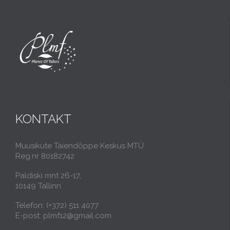
KONTAKT
Muusikute Täiendõppe Keskus MTÜ
Reg.nr 80182742
Paldiski mnt 26-17,
10149 Tallinn
Telefon: (+372) 511 4077
E-post: plmf12@gmail.com