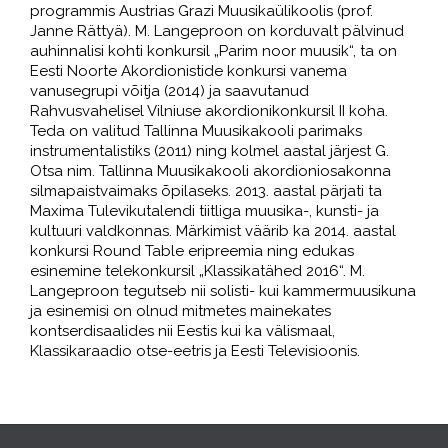
programmis Austrias Grazi Muusikaülikoolis (prof.
Janne Rättyä). M. Langeproon on korduvalt pälvinud
auhinnalisi kohti konkursil „Parim noor muusik“, ta on
Eesti Noorte Akordionistide konkursi vanema
vanusegrupi võitja (2014) ja
saavutanud
Rahvusvahelisel Vilniuse akordionikonkursil II koha.
Teda on valitud Tallinna Muusikakooli parimaks
instrumentalistiks (2011) ning kolmel aastal järjest G.
Otsa nim. Tallinna Muusikakooli akordioniosakonna
silmapaistvaimaks õpilaseks. 2013. aastal pärjati ta
Maxima Tulevikutalendi tiitliga muusika-, kunsti- ja
kultuuri valdkonnas. Märkimist väärib ka 2014. aastal
konkursi Round Table eripreemia ning edukas
esinemine telekonkursil „Klassikatähed 2016“. M.
Langeproon tegutseb nii solisti- kui kammermuusikuna
ja esinemisi on olnud mitmetes mainekates
kontserdisaalides nii Eestis kui ka välismaal,
Klassikaraadio otse-eetris ja Eesti Televisioonis.