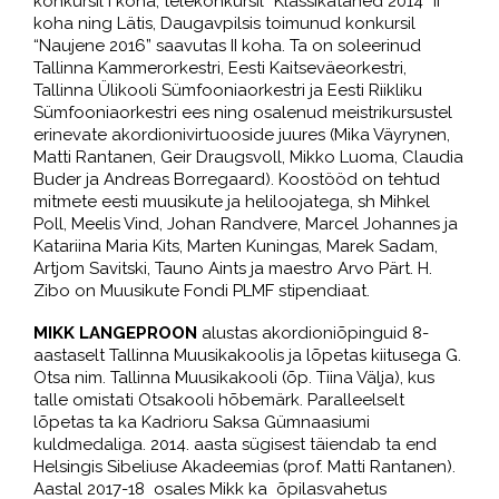
konkursil I koha; telekonkursil “Klassikatähed 2014” II
koha ning Lätis, Daugavpilsis toimunud konkursil
“Naujene 2016” saavutas II koha. Ta on soleerinud
Tallinna Kammerorkestri, Eesti Kaitseväeorkestri,
Tallinna Ülikooli Sümfooniaorkestri ja Eesti Riikliku
Sümfooniaorkestri ees ning osalenud meistrikursustel
erinevate akordionivirtuooside juures (Mika Väyrynen,
Matti Rantanen, Geir Draugsvoll, Mikko Luoma, Claudia
Buder ja Andreas Borregaard). Koostööd on tehtud
mitmete eesti muusikute ja heliloojatega, sh Mihkel
Poll, Meelis Vind, Johan Randvere, Marcel Johannes ja
Katariina Maria Kits, Marten Kuningas, Marek Sadam,
Artjom Savitski, Tauno Aints ja maestro Arvo Pärt. H.
Zibo on Muusikute Fondi PLMF stipendiaat.
MIKK LANGEPROON
alustas akordioniõpinguid 8-
aastaselt Tallinna Muusikakoolis ja lõpetas kiitusega G.
Otsa nim. Tallinna Muusikakooli (õp. Tiina Välja), kus
talle omistati Otsakooli hõbemärk. Paralleelselt
lõpetas ta ka Kadrioru Saksa Gümnaasiumi
kuldmedaliga. 2014. aasta sügisest täiendab ta end
Helsingis Sibeliuse Akadeemias (prof. Matti Rantanen).
Aastal 2017-18 osales Mikk ka õpilasvahetus