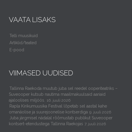
VAATA LISAKS
Telli muusikuid
Artiklid/teated
E-pood
VIIMASED UUDISED
Tallinna Raekoda muutub juba sel reedel ooperiteatriks –
Suveooper kutsub nautima maailmakuulsaid aariaid
ajaloolises miljöös.
16. juuli 2026
Rapla Kirikumuusika Festival lõpetab sel aastal kahe
omanäolise ja suurejoonelise kontserdiga
9. juuli 2026
Juba järgmisel nädalal rõõmustab publikut Suveooper
kontsert-etendustega Tallinna Raekojas
7. juuli 2026