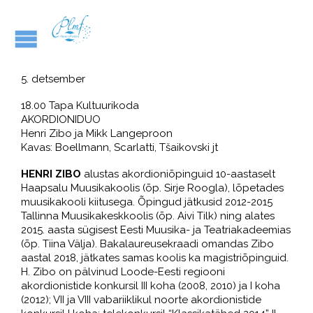
5. detsember
18.00 Tapa Kultuurikoda
AKORDIONIDUO
Henri Zibo ja Mikk Langeproon
Kavas: Boellmann, Scarlatti, Tšaikovski jt
HENRI ZIBO
alustas akordioniõpinguid 10-aastaselt
Haapsalu Muusikakoolis (õp. Sirje Roogla), lõpetades
muusikakooli kiitusega. Õpingud jätkusid 2012-2015
Tallinna Muusikakeskkoolis (õp. Aivi Tilk) ning alates
2015. aasta sügisest Eesti Muusika- ja Teatriakadeemias
(õp. Tiina Välja). Bakalaureusekraadi omandas Zibo
aastal 2018, jätkates samas koolis ka magistriõpinguid.
H. Zibo on pälvinud Loode-Eesti regiooni
akordionistide konkursil III koha (2008, 2010) ja I koha
(2012); VII ja VIII vabariiklikul noorte akordionistide