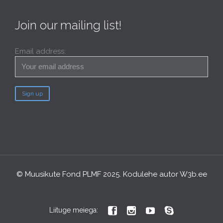
Join our mailing list!
Email address:
© Muusikute Fond PLMF 2025. Kodulehe autor
W3b.ee




Liituge meiega: