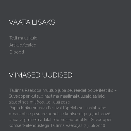
VAATA LISAKS
Telli muusikuid
Artiklid/teated
E-pood
VIIMASED UUDISED
Tallinna Raekoda muutub juba sel reedel ooperiteatriks –
Suveooper kutsub nautima maailmakuulsaid aariaid
ajaloolises miljöös.
16. juuli 2026
Rapla Kirikumuusika Festival lõpetab sel aastal kahe
omanäolise ja suurejoonelise kontserdiga
9. juuli 2026
Juba järgmisel nädalal rõõmustab publikut Suveooper
kontsert-etendustega Tallinna Raekojas
7. juuli 2026