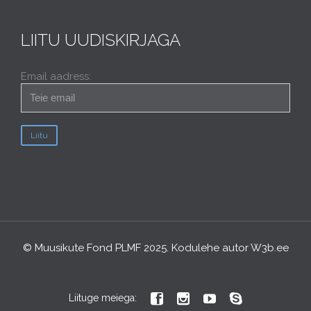
LIITU UUDISKIRJAGA
Email aadress:
© Muusikute Fond PLMF 2025. Kodulehe autor
W3b.ee




Liituge meiega: