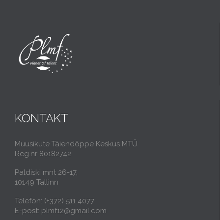
KONTAKT
Muusikute Täiendõppe Keskus MTÜ
Reg.nr 80182742
Paldiski mnt 26-17,
10149 Tallinn
Telefon: (+372) 511 4077
E-post: plmf12@gmail.com