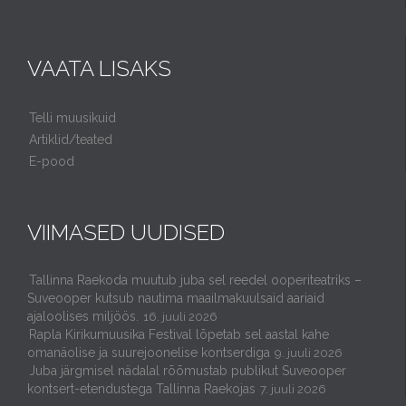
VAATA LISAKS
Telli muusikuid
Artiklid/teated
E-pood
VIIMASED UUDISED
Tallinna Raekoda muutub juba sel reedel ooperiteatriks –
Suveooper kutsub nautima maailmakuulsaid aariaid
ajaloolises miljöös.
16. juuli 2026
Rapla Kirikumuusika Festival lõpetab sel aastal kahe
omanäolise ja suurejoonelise kontserdiga
9. juuli 2026
Juba järgmisel nädalal rõõmustab publikut Suveooper
kontsert-etendustega Tallinna Raekojas
7. juuli 2026