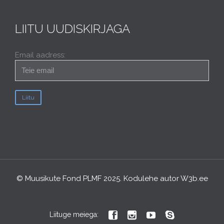
LIITU UUDISKIRJAGA
Email aadress:
© Muusikute Fond PLMF 2025. Kodulehe autor
W3b.ee




Liituge meiega: