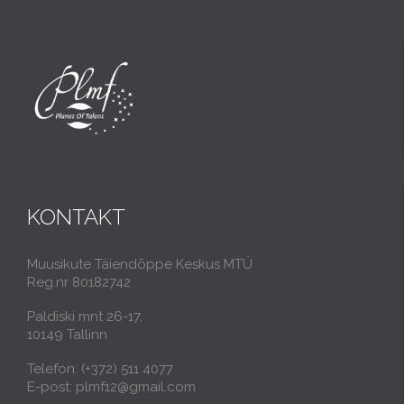
KONTAKT
Muusikute Täiendõppe Keskus MTÜ
Reg.nr 80182742
Paldiski mnt 26-17,
10149 Tallinn
Telefon: (+372) 511 4077
E-post: plmf12@gmail.com