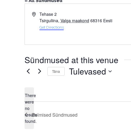
« All Sündmused
Address
Tehase 2
Tsirguliina
,
Valga maakond
68316
Eesti
Get Directions
Sündmused at this venue
Tulevased
Täna
Select
date.
There
were
no
Notice
Eelmised
Sündmused
results
found.