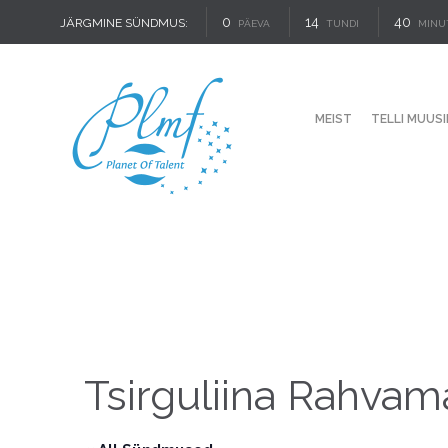
0
14
40
JÄRGMINE SÜNDMUS:
PÄEVA
TUNDI
MINU
MEIST
TELLI MUUSI
Tsirguliina Rahvam