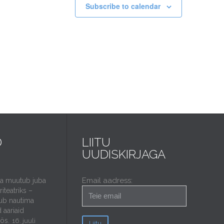
Subscribe to calendar
D
LIITU
UUDISKIRJAGA
Email aadress:
da muutub juba
iteatriks –
ub nautima
 aariaid
öös.
16. juuli