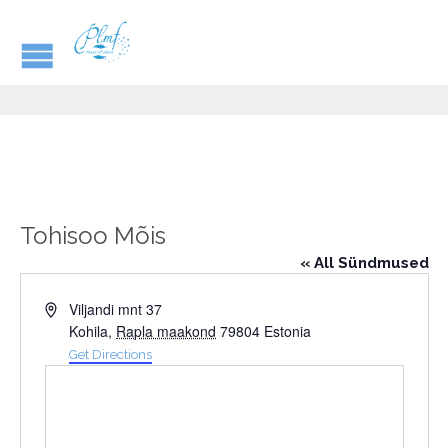
Tohisoo Mõis
« All Sündmused
Address
Viljandi mnt 37
Kohila
,
Rapla maakond
79804
Estonia
Get Directions