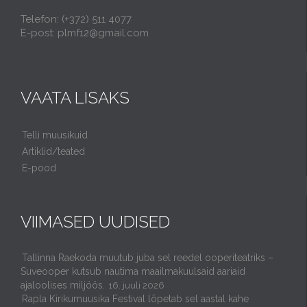
Telefon: (+372) 511 4077
E-post: plmf12@gmail.com
VAATA LISAKS
Telli muusikuid
Artiklid/teated
E-pood
VIIMASED UUDISED
Tallinna Raekoda muutub juba sel reedel ooperiteatriks –
Suveooper kutsub nautima maailmakuulsaid aariaid
ajaloolises miljöös.
16. juuli 2026
Rapla Kirikumuusika Festival lõpetab sel aastal kahe