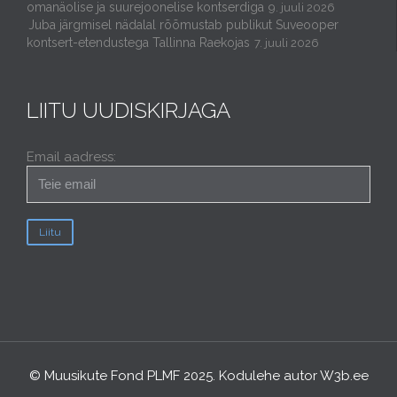
omanäolise ja suurejoonelise kontserdiga
9. juuli 2026
Juba järgmisel nädalal rõõmustab publikut Suveooper
kontsert-etendustega Tallinna Raekojas
7. juuli 2026
LIITU UUDISKIRJAGA
Email aadress:
© Muusikute Fond PLMF 2025. Kodulehe autor
W3b.ee