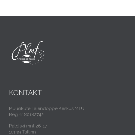
KONTAKT
Muusikute Täiendõppe Keskus MTÜ
Reg.nr 80182742
Paldiski mnt 26-17,
10149 Tallinn