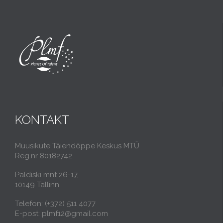
KONTAKT
Muusikute Täiendõppe Keskus MTÜ
Reg.nr 80182742
Paldiski mnt 26-17,
10149 Tallinn
Telefon: (+372) 511 4077
E-post: plmf12@gmail.com