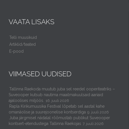
VAATA LISAKS
Telli muusikuid
Artiklid/teated
E-pood
VIIMASED UUDISED
Tallinna Raekoda muutub juba sel reedel ooperiteatriks –
Suveooper kutsub nautima maailmakuulsaid aariaid
ajaloolises miljöös.
16. juuli 2026
Rapla Kirikumuusika Festival lõpetab sel aastal kahe
omanäolise ja suurejoonelise kontserdiga
9. juuli 2026
Juba järgmisel nädalal rõõmustab publikut Suveooper
kontsert-etendustega Tallinna Raekojas
7. juuli 2026