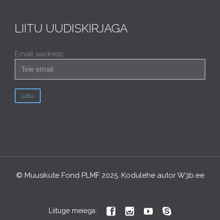
LIITU UUDISKIRJAGA
Email aadress:
© Muusikute Fond PLMF 2025. Kodulehe autor
W3b.ee




Liituge meiega: