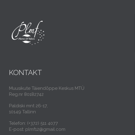
KONTAKT
Muusikute Täiendõppe Keskus MTÜ
Reg.nr 80182742
Paldiski mnt 26-17,
10149 Tallinn
Telefon: (+372) 511 4077
E-post: plmf12@gmail.com