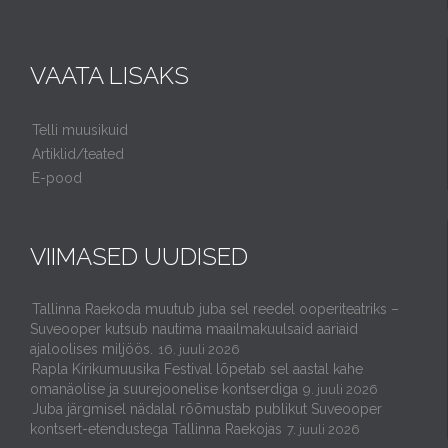
VAATA LISAKS
Telli muusikuid
Artiklid/teated
E-pood
VIIMASED UUDISED
Tallinna Raekoda muutub juba sel reedel ooperiteatriks –
Suveooper kutsub nautima maailmakuulsaid aariaid
ajaloolises miljöös.
16. juuli 2026
Rapla Kirikumuusika Festival lõpetab sel aastal kahe
omanäolise ja suurejoonelise kontserdiga
9. juuli 2026
Juba järgmisel nädalal rõõmustab publikut Suveooper
kontsert-etendustega Tallinna Raekojas
7. juuli 2026