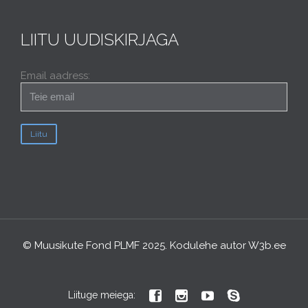
LIITU UUDISKIRJAGA
Email aadress:
© Muusikute Fond PLMF 2025. Kodulehe autor
W3b.ee




Liituge meiega: