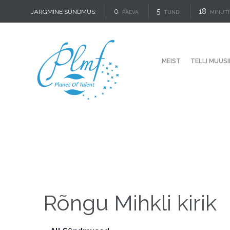
0
5
18
JÄRGMINE SÜNDMUS:
PÄEVA
TUNDI
MINUTI
MEIST
TELLI MUUSI
Rõngu Mihkli kirik