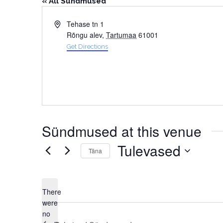
« All Sündmused
Address
Tehase tn 1
Rõngu alev
,
Tartumaa
61001
Get Directions
Sündmused at this venue
Tulevased
Täna
Select
date.
There
were
no
Notice