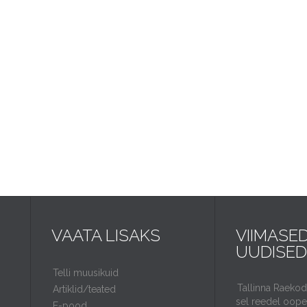
VAATA LISAKS
VIIMASE
UUDISED
Telli muusikuid
Tallinna Raeko
Artiklid/teated
sel reedel ooper
E-pood