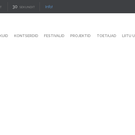
30
Info!
T
SEKUNDIT
KUID
KONTSERDID
FESTIVALID
PROJEKTID
TOETAJAD
LIITU 