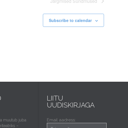
Järgmised
Sündmused
Subscribe to calendar
D
LIITU
UUDISKIRJAGA
Email aadress:
da muutub juba
iteatriks –