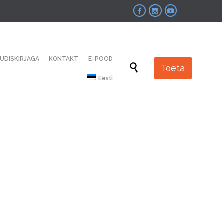



Skip
UUDISKIRJAGA
KONTAKT
E-POOD
to

Toeta
content
Eesti