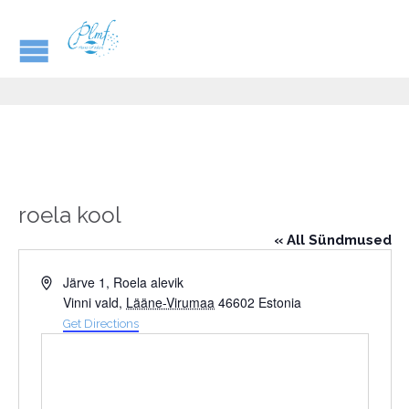
roela kool
« All Sündmused
Address
Järve 1, Roela alevik
Vinni vald
,
Lääne-Virumaa
46602
Estonia
Get Directions