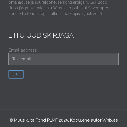
omanäolise ja suurejoonelise kontserdiga
9. juuli 2026
Juba järgmisel nädalal rõõmustab publikut Suveooper
kontsert-etendustega Tallinna Raekojas
7. juuli 2026
LIITU UUDISKIRJAGA
Email aadress:
© Muusikute Fond PLMF 2025. Kodulehe autor
W3b.ee