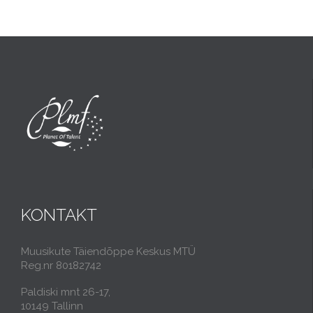
KONTAKT
Muusikute Täiendõppe Keskus MTÜ
Reg.nr 80182742
Paldiski mnt 26-17,
10149 Tallinn