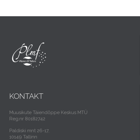
KONTAKT
Muusikute Täiendõppe Keskus MTÜ
Reg.nr 80182742
Paldiski mnt 26-17,
10149 Tallinn