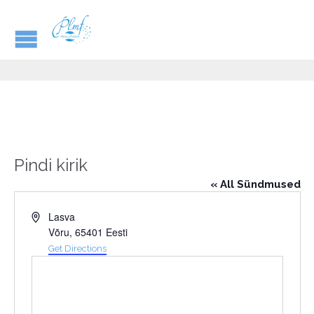
Pindi kirik
« All Sündmused
Address
Lasva
Võru
,
65401
Eesti
Get Directions