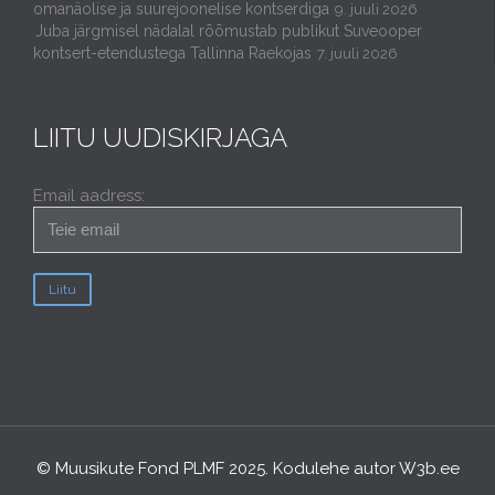
omanäolise ja suurejoonelise kontserdiga
9. juuli 2026
Juba järgmisel nädalal rõõmustab publikut Suveooper
kontsert-etendustega Tallinna Raekojas
7. juuli 2026
LIITU UUDISKIRJAGA
Email aadress:
© Muusikute Fond PLMF 2025. Kodulehe autor
W3b.ee