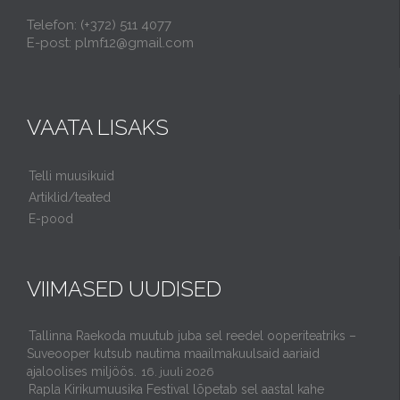
Telefon: (+372) 511 4077
E-post: plmf12@gmail.com
VAATA LISAKS
Telli muusikuid
Artiklid/teated
E-pood
VIIMASED UUDISED
Tallinna Raekoda muutub juba sel reedel ooperiteatriks –
Suveooper kutsub nautima maailmakuulsaid aariaid
ajaloolises miljöös.
16. juuli 2026
Rapla Kirikumuusika Festival lõpetab sel aastal kahe