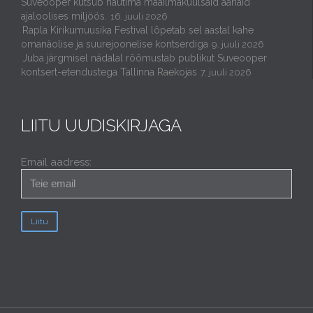
Suveooper kutsub nautima maailmakuulsaid aariaid
ajaloolises miljöös.
16. juuli 2026
Rapla Kirikumuusika Festival lõpetab sel aastal kahe
omanäolise ja suurejoonelise kontserdiga
9. juuli 2026
Juba järgmisel nädalal rõõmustab publikut Suveooper
kontsert-etendustega Tallinna Raekojas
7. juuli 2026
LIITU UUDISKIRJAGA
Email aadress: