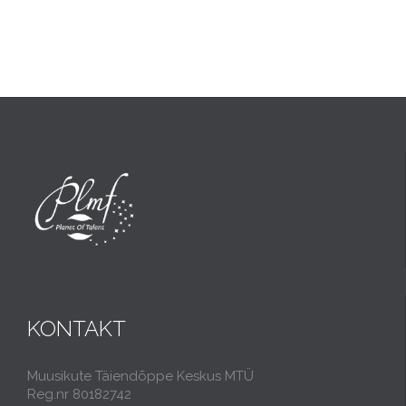
KONTAKT
Muusikute Täiendõppe Keskus MTÜ
Reg.nr 80182742