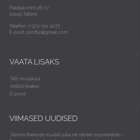
Paldiski mnt 26-17,
10149 Tallinn
Telefon: (+372) 511 4077
E-post: plmf12@gmail.com
VAATA LISAKS
Telli muusikuid
Artiklid/teated
E-pood
VIIMASED UUDISED
Tallinna Raekoda muutub juba sel reedel ooperiteatriks –