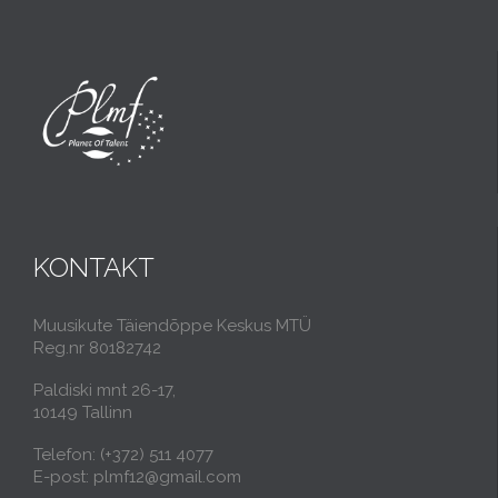
KONTAKT
Muusikute Täiendõppe Keskus MTÜ
Reg.nr 80182742
Paldiski mnt 26-17,
10149 Tallinn
Telefon: (+372) 511 4077
E-post: plmf12@gmail.com