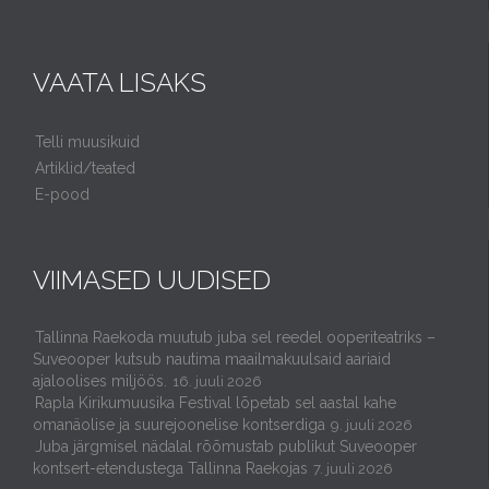
VAATA LISAKS
Telli muusikuid
Artiklid/teated
E-pood
VIIMASED UUDISED
Tallinna Raekoda muutub juba sel reedel ooperiteatriks –
Suveooper kutsub nautima maailmakuulsaid aariaid
ajaloolises miljöös.
16. juuli 2026
Rapla Kirikumuusika Festival lõpetab sel aastal kahe
omanäolise ja suurejoonelise kontserdiga
9. juuli 2026
Juba järgmisel nädalal rõõmustab publikut Suveooper
kontsert-etendustega Tallinna Raekojas
7. juuli 2026