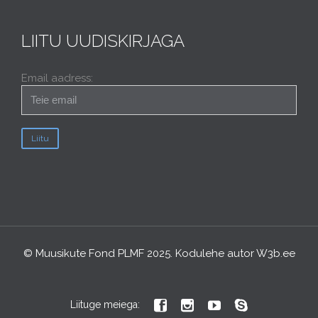
LIITU UUDISKIRJAGA
Email aadress:
© Muusikute Fond PLMF 2025. Kodulehe autor
W3b.ee




Liituge meiega: