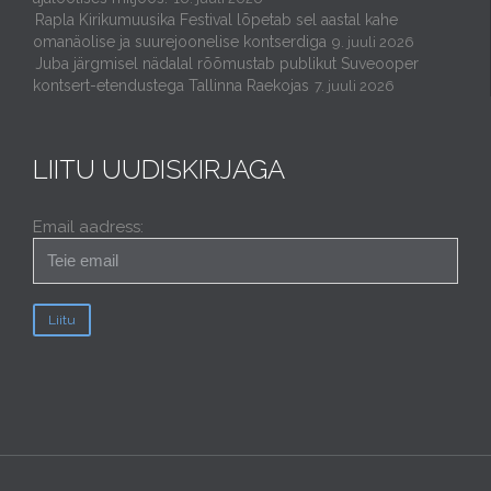
Rapla Kirikumuusika Festival lõpetab sel aastal kahe
omanäolise ja suurejoonelise kontserdiga
9. juuli 2026
Juba järgmisel nädalal rõõmustab publikut Suveooper
kontsert-etendustega Tallinna Raekojas
7. juuli 2026
LIITU UUDISKIRJAGA
Email aadress: