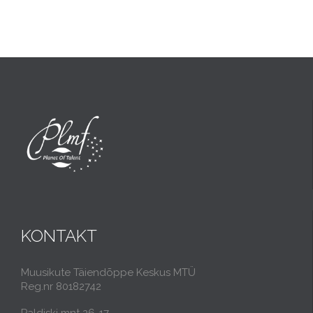
KONTAKT
Muusikute Täiendõppe Keskus MTÜ
Reg.nr 80182742