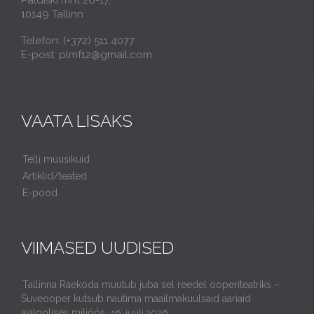
Paldiski mnt 26-17,
10149 Tallinn
Telefon: (+372) 511 4077
E-post: plmf12@gmail.com
VAATA LISAKS
Telli muusikuid
Artiklid/teated
E-pood
VIIMASED UUDISED
Tallinna Raekoda muutub juba sel reedel ooperiteatriks –
Suveooper kutsub nautima maailmakuulsaid aariaid
ajaloolises miljöös.
16. juuli 2026