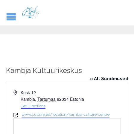
Kambja Kultuurikeskus
« All Sündmused
Address
Kesk 12
Kambja
,
Tartumaa
62034
Estonia
Get Directions
Website
www.culture.ee/location/kambja-culture-centre