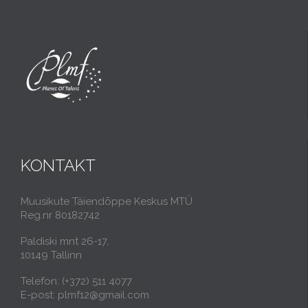
KONTAKT
Muusikute Täiendõppe Keskus MTÜ
Reg.nr 80182742
Paldiski mnt 26-17,
10149 Tallinn
Telefon: (+372) 511 4077
E-post: plmf12@gmail.com