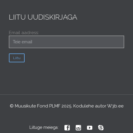
LIITU UUDISKIRJAGA
Email aadress:
© Muusikute Fond PLMF 2025. Kodulehe autor
W3b.ee




Liituge meiega: