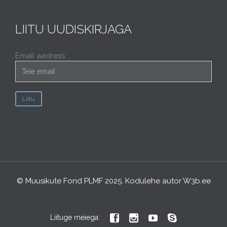
LIITU UUDISKIRJAGA
Email aadress:
© Muusikute Fond PLMF 2025. Kodulehe autor
W3b.ee




Liituge meiega: