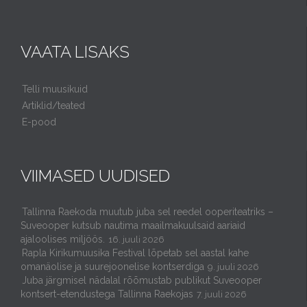
VAATA LISAKS
Telli muusikuid
Artiklid/teated
E-pood
VIIMASED UUDISED
Tallinna Raekoda muutub juba sel reedel ooperiteatriks –
Suveooper kutsub nautima maailmakuulsaid aariaid
ajaloolises miljöös.
16. juuli 2026
Rapla Kirikumuusika Festival lõpetab sel aastal kahe
omanäolise ja suurejoonelise kontserdiga
9. juuli 2026
Juba järgmisel nädalal rõõmustab publikut Suveooper
kontsert-etendustega Tallinna Raekojas
7. juuli 2026