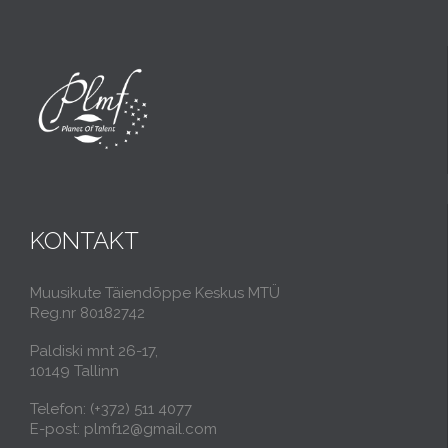
KONTAKT
Muusikute Täiendõppe Keskus MTÜ
Reg.nr 80182742
Paldiski mnt 26-17,
10149 Tallinn
Telefon: (+372) 511 4077
E-post: plmf12@gmail.com