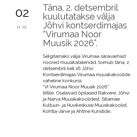
Täna, 2. detsembril
02
kuulutatakse välja
Jõhvi kontserdimajas
12 '25
“Virumaa Noor
Muusik 2026”.
Selgitamaks välja Virumaa säravaimad
noored muusikatalendid, toimub täna, 2.
detsembril kell 16 Jõhvi
Kontserdimajas Virumaa muusikakoolide
vaheline konkurss
“VI Virumaa Noor Muusik 2026”
tiitlile. Osalevad õpilased Rakvere, Jõhvi
ja Narva Muusikakoolidest, Sillamäe
Kultuuri- ja Huvikeskuse Muusikakoolist,
Kohtla-Järve ja Ahtme Kunstide…