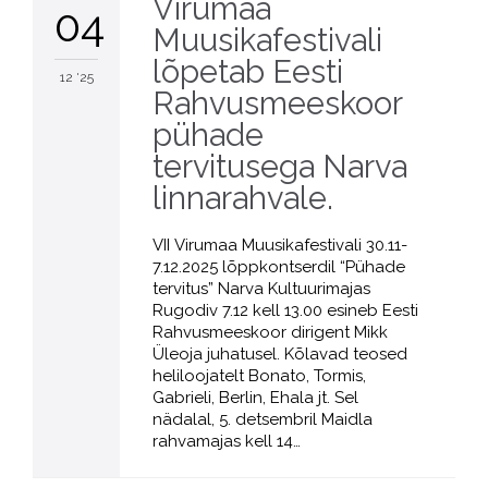
Virumaa
04
Muusikafestivali
lõpetab Eesti
12 '25
Rahvusmeeskoor
pühade
tervitusega Narva
linnarahvale.
VII Virumaa Muusikafestivali 30.11-
7.12.2025 lõppkontserdil “Pühade
tervitus” Narva Kultuurimajas
Rugodiv 7.12 kell 13.00 esineb Eesti
Rahvusmeeskoor dirigent Mikk
Üleoja juhatusel. Kõlavad teosed
heliloojatelt Bonato, Tormis,
Gabrieli, Berlin, Ehala jt. Sel
nädalal, 5. detsembril Maidla
rahvamajas kell 14…