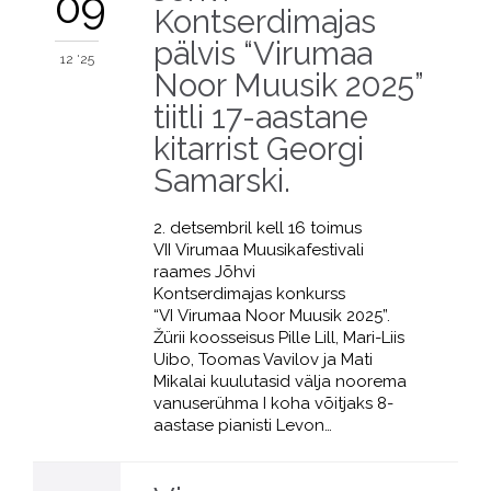
09
Kontserdimajas
pälvis “Virumaa
12 '25
Noor Muusik 2025”
tiitli 17-aastane
kitarrist Georgi
Samarski.
2. detsembril kell 16 toimus
VII Virumaa Muusikafestivali
raames Jõhvi
Kontserdimajas konkurss
“VI Virumaa Noor Muusik 2025”.
Žürii koosseisus Pille Lill, Mari-Liis
Uibo, Toomas Vavilov ja Mati
Mikalai kuulutasid välja noorema
vanuserühma I koha võitjaks 8-
aastase pianisti Levon…