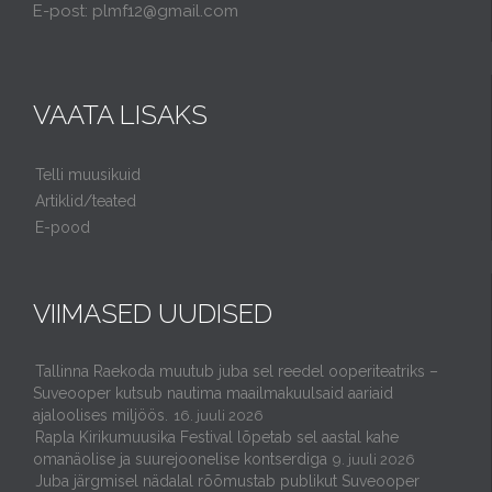
E-post: plmf12@gmail.com
VAATA LISAKS
Telli muusikuid
Artiklid/teated
E-pood
VIIMASED UUDISED
Tallinna Raekoda muutub juba sel reedel ooperiteatriks –
Suveooper kutsub nautima maailmakuulsaid aariaid
ajaloolises miljöös.
16. juuli 2026
Rapla Kirikumuusika Festival lõpetab sel aastal kahe
omanäolise ja suurejoonelise kontserdiga
9. juuli 2026
Juba järgmisel nädalal rõõmustab publikut Suveooper