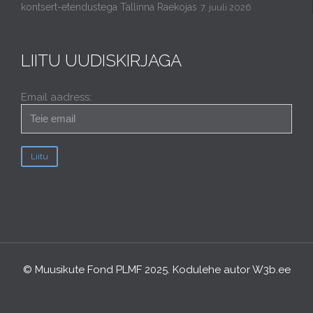
kontsert-etendustega Tallinna Raekojas
7. juuli 2026
LIITU UUDISKIRJAGA
Email aadress:
© Muusikute Fond PLMF 2025. Kodulehe autor
W3b.ee