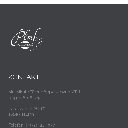
KONTAKT
Muusikute Täiendõppe Keskus MTÜ
Reg.nr 80182742
Paldiski mnt 26-17,
10149 Tallinn
Telefon: (+372) 511 4077