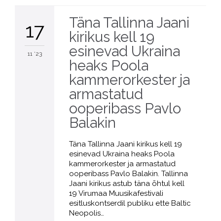
Täna Tallinna Jaani
17
kirikus kell 19
esinevad Ukraina
11 '23
heaks Poola
kammerorkester ja
armastatud
ooperibass Pavlo
Balakin
Täna Tallinna Jaani kirikus kell 19
esinevad Ukraina heaks Poola
kammerorkester ja armastatud
ooperibass Pavlo Balakin. Tallinna
Jaani kirikus astub täna õhtul kell
19 Virumaa Muusikafestivali
esitluskontserdil publiku ette Baltic
Neopolis…