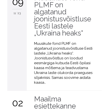
09
PLMF on
algatanud
11 '23
joonistusvõistluse
Eesti lastele
„Ukraina heaks“
Muusikute fond PLMF on
algatanud joonistusvõistluse Eesti
lastele „Ukraina heaks“.
Joonistusvõistlus on loodud
eesmärgiga kutsuda Eesti õpilasi
kaasa mõtlema ja teadvustama
Ukraina laste olukorda praeguses
sõjakriisis. Samas soovime aidata
kaasa…
Maailma
02
esiettekanne