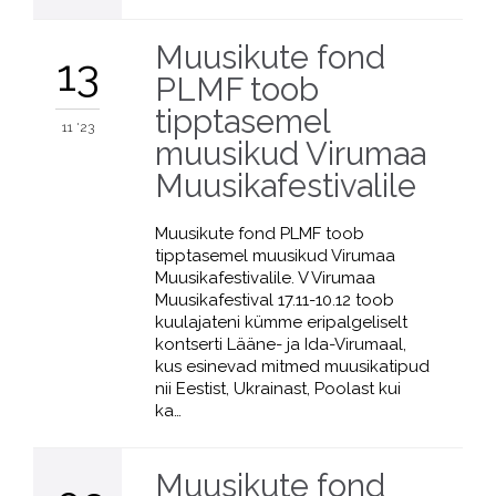
Muusikute fond
13
PLMF toob
tipptasemel
11 '23
muusikud Virumaa
Muusikafestivalile
Muusikute fond PLMF toob
tipptasemel muusikud Virumaa
Muusikafestivalile. V Virumaa
Muusikafestival 17.11-10.12 toob
kuulajateni kümme eripalgeliselt
kontserti Lääne- ja Ida-Virumaal,
kus esinevad mitmed muusikatipud
nii Eestist, Ukrainast, Poolast kui
ka…
Muusikute fond