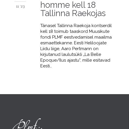
homme kell 18
11 '23
Tallinna Raekojas
Tänasel Tallinna Raekoja kontserdil
kell 18 toimub taaskord Muusikute
fondi PLMF eestvedamisel maailma
esmaettekanne. Eesti Heliloojate
Liidu liige, Aaro Pertmann on
kirjutanud laulutsükli „La Belle
Epoque/Ilus ajastu”, mille esitavad
Eesti…