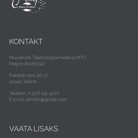
KONTAKT
Muusikute Täiendõppe Keskus MTÜ
Reg.nr 80182742
Paldiski mnt 26-17,
10149 Tallinn
Telefon: (+372) 511 4077
E-post: plmf12@gmail.com
VAATA LISAKS