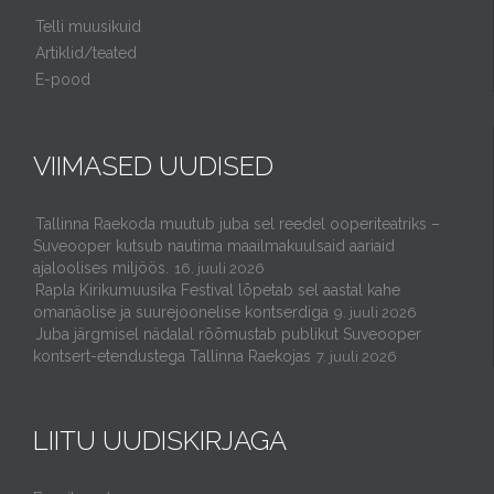
Telli muusikuid
Artiklid/teated
E-pood
VIIMASED UUDISED
Tallinna Raekoda muutub juba sel reedel ooperiteatriks –
Suveooper kutsub nautima maailmakuulsaid aariaid
ajaloolises miljöös.
16. juuli 2026
Rapla Kirikumuusika Festival lõpetab sel aastal kahe
omanäolise ja suurejoonelise kontserdiga
9. juuli 2026
Juba järgmisel nädalal rõõmustab publikut Suveooper
kontsert-etendustega Tallinna Raekojas
7. juuli 2026
LIITU UUDISKIRJAGA