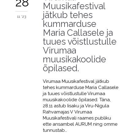
28
Muusikafestival
jätkub tehes
11 '23
kummarduse
Maria Callasele ja
tuues võistlustulle
Virumaa
muusikakoolide
õpilased.
Virumaa Muusikafestival jätkub
tehes kummarduse Maria Callasele
ja tuues võistlustulle Virumaa
muusikakoolide õpilased. Täna,
28.11 astub Iisaku ja Viru-Nigula
Rahvamajas V Virumaa
Muusikafestivali raames publiku
ette ansambel AURUM ning omme
tunnustab…