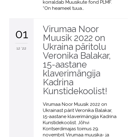
korraldab Muusikute fond PLMF.
“On heameel tuua…
Virumaa Noor
01
Muusik 2022 on
Ukraina päritolu
12 '22
Veronika Balakar,
15-aastane
klaverimängija
Kadrina
Kunstidekoolist!
Virumaa Noor Muusik 2022 on
Ukrainast pärit Veronika Balakar,
15-aastane klaverimängija Kadrina
Kunstidekoolist. Jõhvi
Kontserdimajas toimus 29.
novembril Virumaa muusika- ja