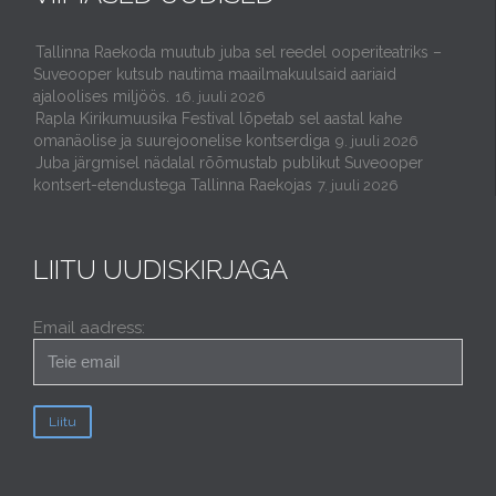
Tallinna Raekoda muutub juba sel reedel ooperiteatriks –
Suveooper kutsub nautima maailmakuulsaid aariaid
ajaloolises miljöös.
16. juuli 2026
Rapla Kirikumuusika Festival lõpetab sel aastal kahe
omanäolise ja suurejoonelise kontserdiga
9. juuli 2026
Juba järgmisel nädalal rõõmustab publikut Suveooper
kontsert-etendustega Tallinna Raekojas
7. juuli 2026
LIITU UUDISKIRJAGA
Email aadress: