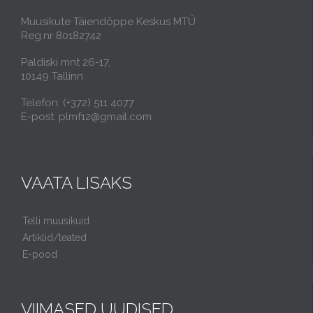
Muusikute Täiendõppe Keskus MTÜ
Reg.nr 80182742
Paldiski mnt 26-17,
10149 Tallinn
Telefon: (+372) 511 4077
E-post: plmf12@gmail.com
VAATA LISAKS
Telli muusikuid
Artiklid/teated
E-pood
VIIMASED UUDISED