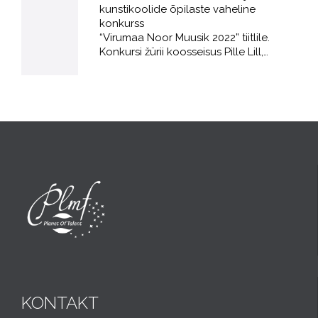
kunstikoolide õpilaste vaheline
konkurss
“Virumaa Noor Muusik 2022” tiitlile.
Konkursi žürii koosseisus Pille Lill,…
KONTAKT