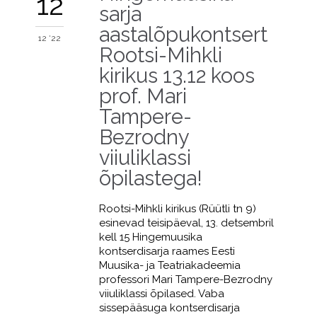
12
sarja
aastalõpukontsert
12 '22
Rootsi-Mihkli
kirikus 13.12 koos
prof. Mari
Tampere-
Bezrodny
viiuliklassi
õpilastega!
Rootsi-Mihkli kirikus (Rüütli tn 9)
esinevad teisipäeval, 13. detsembril
kell 15 Hingemuusika
kontserdisarja raames Eesti
Muusika- ja Teatriakadeemia
professori Mari Tampere-Bezrodny
viiuliklassi õpilased. Vaba
sissepääsuga kontserdisarja