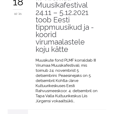
18
Muusikafestival
24.11 – 5.12.2021
10 '21
toob Eesti
tippmuusikud ja -
koorid
virumaalastele
koju kätte
Muusikute fond PLMF korraldab III
Virumaa Muusikafestivali, mis
toimub 24. novembrist 5.
detsembrini. Peaesinejaks on 5.
detsembril Kohtla-Järve
Kultuurikeskuses Eesti
Rahvusmeeskoor. 4. detsembril on
Tapa Valla Kultuurikeskus Liis
Jürgensi vokaaltsükli…