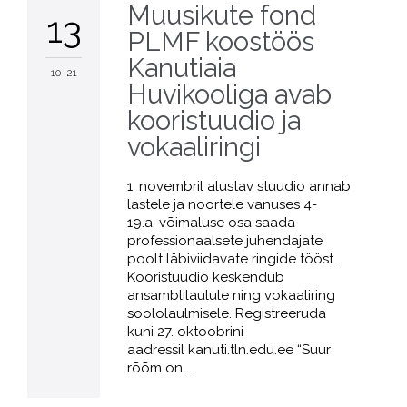
Muusikute fond
13
PLMF koostöös
Kanutiaia
10 '21
Huvikooliga avab
kooristuudio ja
vokaaliringi
1. novembril alustav stuudio annab
lastele ja noortele vanuses 4-
19.a. võimaluse osa saada
professionaalsete juhendajate
poolt läbiviidavate ringide tööst.
Kooristuudio keskendub
ansamblilaulule ning vokaaliring
soololaulmisele. Registreeruda
kuni 27. oktoobrini
aadressil kanuti.tln.edu.ee “Suur
rõõm on,…