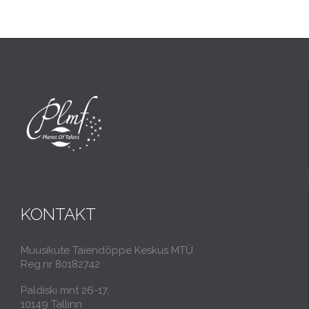
KONTAKT
Muusikute Täiendõppe Keskus MTÜ
Reg.nr 80182742
Paldiski mnt 26-17,
10149 Tallinn