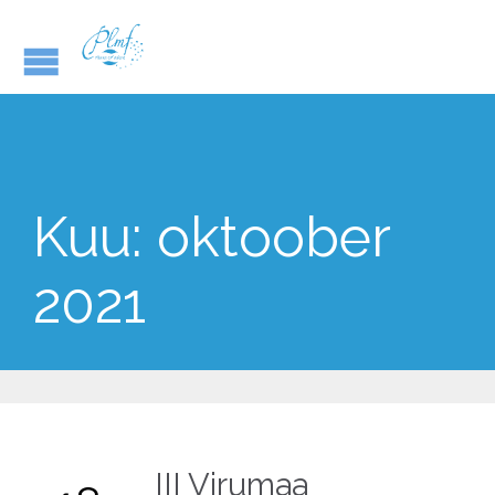
Kuu:
oktoober
2021
III Virumaa