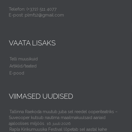
Telefon: (+372) 511 4077
E-post: plmf12@gmail.com
VAATA LISAKS
Telli muusikuid
Artiklid/teated
E-pood
VIIMASED UUDISED
Tallinna Raekoda muutub juba sel reedel ooperiteatriks –
Suveooper kutsub nautima maailmakuulsaid aariaid
ajaloolises miljöös.
16. juuli 2026
Rapla Kirikumuusika Festival lõpetab sel aastal kahe