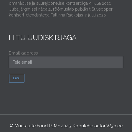
omanäolise ja suurejoonelise kontserdiga
9. juuli 2026
Juba järgmisel nädalal rõõmustab publikut Suveooper
kontsert-etendustega Tallinna Raekojas
7. juuli 2026
LIITU UUDISKIRJAGA
Email aadress:
© Muusikute Fond PLMF 2025. Kodulehe autor
W3b.ee