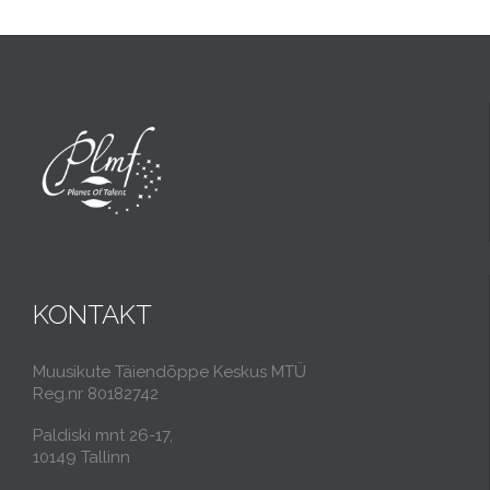
KONTAKT
Muusikute Täiendõppe Keskus MTÜ
Reg.nr 80182742
Paldiski mnt 26-17,
10149 Tallinn