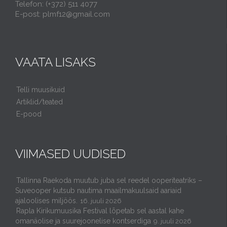
Telefon: (+372) 511 4077
E-post: plmf12@gmail.com
VAATA LISAKS
Telli muusikuid
Artiklid/teated
E-pood
VIIMASED UUDISED
Tallinna Raekoda muutub juba sel reedel ooperiteatriks –
Suveooper kutsub nautima maailmakuulsaid aariaid
ajaloolises miljöös.
16. juuli 2026
Rapla Kirikumuusika Festival lõpetab sel aastal kahe
omanäolise ja suurejoonelise kontserdiga
9. juuli 2026