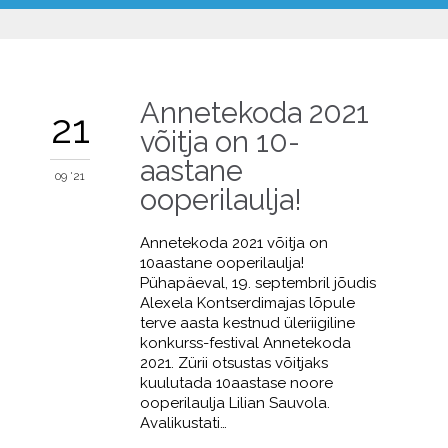
Annetekoda 2021
21
võitja on 10-
aastane
09 '21
ooperilaulja!
Annetekoda 2021 võitja on
10aastane ooperilaulja!
Pühapäeval, 19. septembril jõudis
Alexela Kontserdimajas lõpule
terve aasta kestnud üleriigiline
konkurss-festival Annetekoda
2021. Zürii otsustas võitjaks
kuulutada 10aastase noore
ooperilaulja Lilian Sauvola.
Avalikustati…