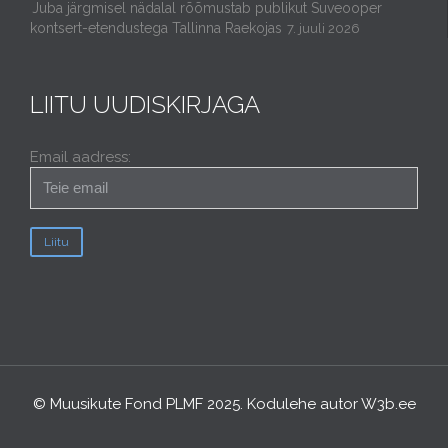
Juba järgmisel nädalal rõõmustab publikut Suveooper
kontsert-etendustega Tallinna Raekojas
7. juuli 2026
LIITU UUDISKIRJAGA
Email aadress:
© Muusikute Fond PLMF 2025. Kodulehe autor
W3b.ee