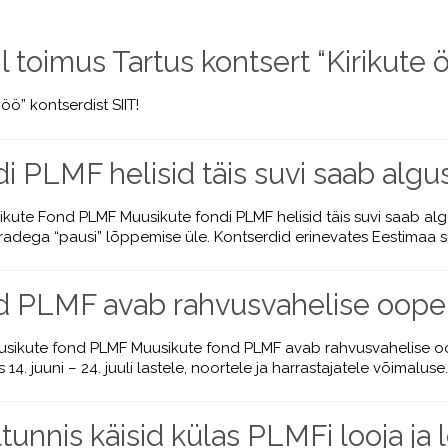
l toimus Tartus kontsert “Kirikute 
 öö” kontserdist SIIT!
i PLMF helisid täis suvi saab algu
sikute Fond PLMF Muusikute fondi PLMF helisid täis suvi saab 
radega “pausi” lõppemise üle. Kontserdid erinevates Eestimaa 
d PLMF avab rahvusvahelise ooper
uusikute fond PLMF Muusikute fond PLMF avab rahvusvahelise oo
4. juuni – 24. juuli lastele, noortele ja harrastajatele võimaluse
nnis käisid külas PLMFi looja ja lo