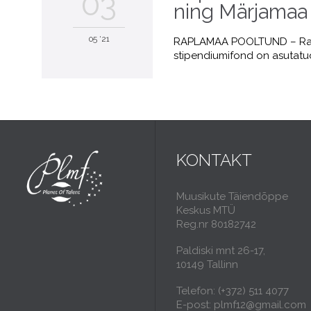
03
ning Märjamaa 
05 '21
RAPLAMAA POOLTUND – Rapl
stipendiumifond on asutatu
KONTAKT
Muusikute Täiendõppe
Keskus MTÜ
Reg.nr 80182742
Paldiski mnt 26-17,
10149 Tallinn
Telefon: (+372) 511 4077
E-post: plmf12@gmail.com