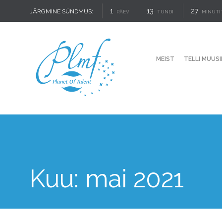
1
13
27
JÄRGMINE SÜNDMUS:
PÄEV
TUNDI
MINUTI
MEIST
TELLI MUUSI
Kuu:
mai 2021