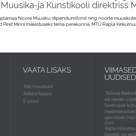
Muusika-ja Kunstikooli direktriss
amaa Noore Muusiku stipendiumifond ning noorte muusikute
d Piret Minni mälestuseks tema perekonna, MTÜ Rapla Kirikumuu
VAATA LISAKS
VIIMASE
UUDISED
Telli muusikuid
Tallinna Raeko
Artiklid/teated
sel reedel ooper
E-pood
Suveooper kuts
maailmakuulsaid
ajaloolises milj
2026
Rapla Kirikumuu
lõpetab sel aast