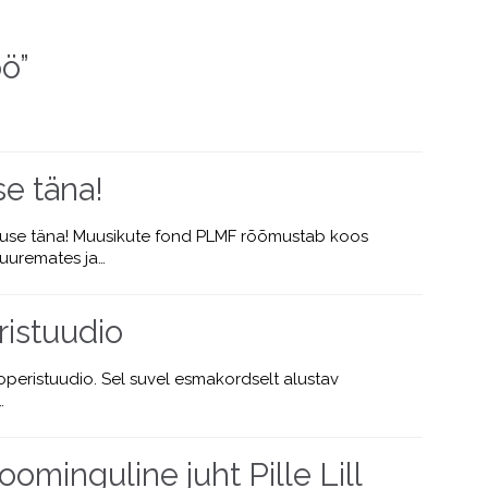
öö”
se täna!
alguse täna! Muusikute fond PLMF rõõmustab koos
suuremates ja…
istuudio
peristuudio. Sel suvel esmakordselt alustav
…
ominguline juht Pille Lill