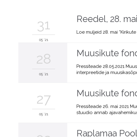
Reedel, 28. mai
31
Loe muljeid 28. mai “Kirikute
05 '21
Muusikute fond
28
Pressiteade 28.05.2021 Muu
interpreetide ja muusikasõp
05 '21
Muusikute fon
27
Pressiteade 26. mai 2021 M
stuudio annab ajavahemikus 1
05 '21
Raplamaa Pooltu