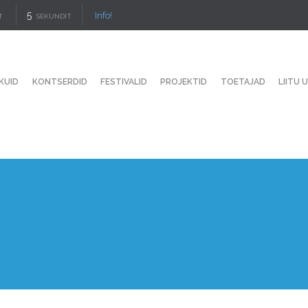
4
Info!
T
SEKUNDIT
KUID
KONTSERDID
FESTIVALID
PROJEKTID
TOETAJAD
LIITU 