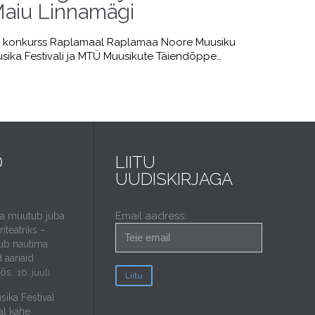
 Maiu Linnamägi
 konkurss Raplamaal Raplamaa Noore Muusiku
sika Festivali ja MTÜ Muusikute Täiendõppe…
D
LIITU
UUDISKIRJAGA
Email aadress:
da muutub juba
iteatriks –
ub nautima
 aariaid
öös.
16. juuli
sika Festival
al kahe