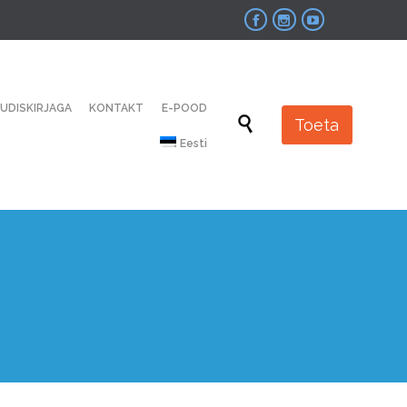



Skip
UUDISKIRJAGA
KONTAKT
E-POOD
to

Toeta
content
Eesti