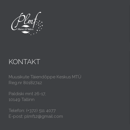
KONTAKT
Muusikute Täiendõppe Keskus MTÜ
Reg.nr 80182742
Paldiski mnt 26-17,
10149 Tallinn
Telefon: (+372) 511 4077
E-post: plmf12@gmail.com