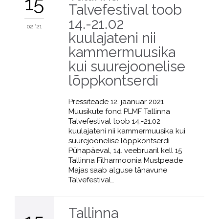
15
Talvefestival toob
14.-21.02
02 '21
kuulajateni nii
kammermuusika
kui suurejoonelise
lõppkontserdi
Pressiteade 12. jaanuar 2021
Muusikute fond PLMF Tallinna
Talvefestival toob 14.-21.02
kuulajateni nii kammermuusika kui
suurejoonelise lõppkontserdi
Pühapäeval, 14. veebruaril kell 15
Tallinna Filharmoonia Mustpeade
Majas saab alguse tänavune
Talvefestival…
Tallinna