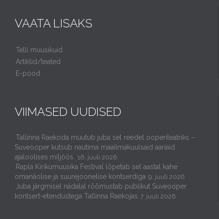
VAATA LISAKS
Telli muusikuid
Artiklid/teated
E-pood
VIIMASED UUDISED
Tallinna Raekoda muutub juba sel reedel ooperiteatriks –
Suveooper kutsub nautima maailmakuulsaid aariaid
ajaloolises miljöös.
16. juuli 2026
Rapla Kirikumuusika Festival lõpetab sel aastal kahe
omanäolise ja suurejoonelise kontserdiga
9. juuli 2026
Juba järgmisel nädalal rõõmustab publikut Suveooper
kontsert-etendustega Tallinna Raekojas
7. juuli 2026