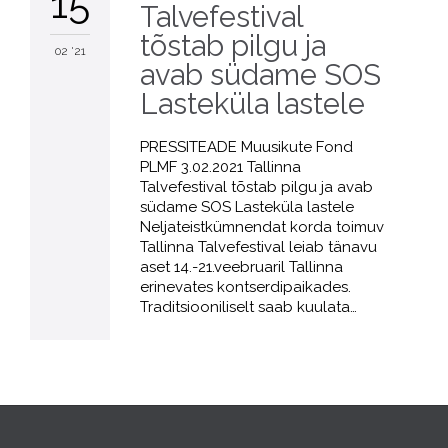
15
Talvefestival
tõstab pilgu ja
02 '21
avab südame SOS
Lasteküla lastele
PRESSITEADE Muusikute Fond
PLMF 3.02.2021 Tallinna
Talvefestival tõstab pilgu ja avab
südame SOS Lasteküla lastele
Neljateistkümnendat korda toimuv
Tallinna Talvefestival leiab tänavu
aset 14.-21.veebruaril Tallinna
erinevates kontserdipaikades.
Traditsiooniliselt saab kuulata…