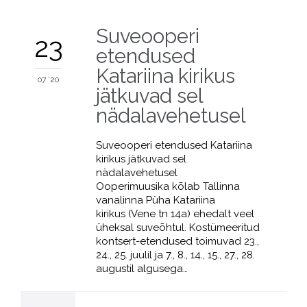
Suveooperi
23
etendused
Katariina kirikus
07 '20
jätkuvad sel
nädalavehetusel
Suveooperi etendused Katariina
kirikus jätkuvad sel
nädalavehetusel
Ooperimuusika kõlab Tallinna
vanalinna Püha Katariina
kirikus (Vene tn 14a) ehedalt veel
üheksal suveõhtul. Kostümeeritud
kontsert-etendused toimuvad 23.,
24., 25. juulil ja 7., 8., 14., 15., 27., 28.
augustil algusega…