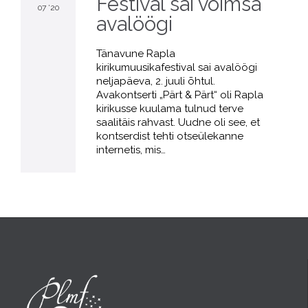
Festival sai võimsa
07 '20
avalöögi
Tänavune Rapla
kirikumuusikafestival sai avalöögi
neljapäeva, 2. juuli õhtul.
Avakontserti „Pärt & Pärt“ oli Rapla
kirikusse kuulama tulnud terve
saalitäis rahvast. Uudne oli see, et
kontserdist tehti otseülekanne
internetis, mis…