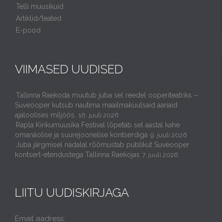
Telli muusikuid
Artiklid/teated
E-pood
VIIMASED UUDISED
Tallinna Raekoda muutub juba sel reedel ooperiteatriks –
Suveooper kutsub nautima maailmakuulsaid aariaid
ajaloolises miljöös.
16. juuli 2026
Rapla Kirikumuusika Festival lõpetab sel aastal kahe
omanäolise ja suurejoonelise kontserdiga
9. juuli 2026
Juba järgmisel nädalal rõõmustab publikut Suveooper
kontsert-etendustega Tallinna Raekojas
7. juuli 2026
LIITU UUDISKIRJAGA
Email aadress: