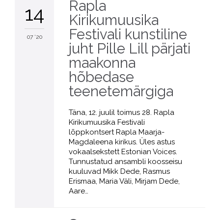
Rapla
14
Kirikumuusika
Festivali kunstiline
07 '20
juht Pille Lill pärjati
maakonna
hõbedase
teenetemärgiga
Täna, 12. juulil toimus 28. Rapla
Kirikumuusika Festivali
lõppkontsert Rapla Maarja-
Magdaleena kirikus. Üles astus
vokaalsekstett Estonian Voices.
Tunnustatud ansambli koosseisu
kuuluvad Mikk Dede, Rasmus
Erismaa, Maria Väli, Mirjam Dede,
Aare…