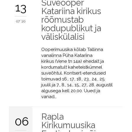
Suveooper
13
Katariina kirikus
rõõmustab
07 '20
kodupublikut ja
väliskülalisi
Ooperimuusika kõlab Tallinna
vanalinna Püha Katariina
kirikus (Vene tn 14a) ehedalt ja
kordumatult kaheteistkümnel
suveõhtul. Kontsert-etendused
toimuvad 16., 17., 18., 23., 24., 25.
juulil ja 7., 8., 14., 15., 27., 28. augustil
algusega kell 20.00. Uued ja
vanad…
Rapla
06
Kirikumuusika