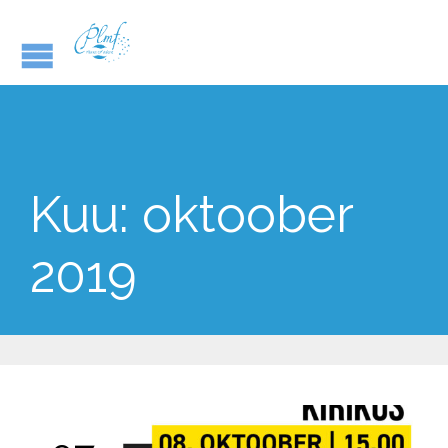
Kuu:
oktoober
2019