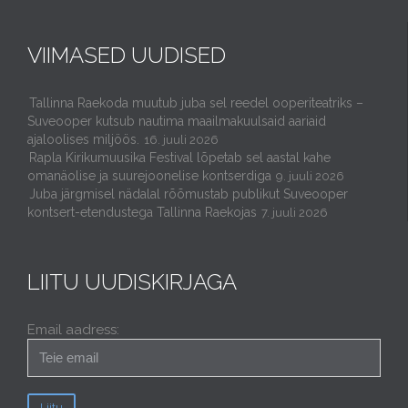
VIIMASED UUDISED
Tallinna Raekoda muutub juba sel reedel ooperiteatriks –
Suveooper kutsub nautima maailmakuulsaid aariaid
ajaloolises miljöös.
16. juuli 2026
Rapla Kirikumuusika Festival lõpetab sel aastal kahe
omanäolise ja suurejoonelise kontserdiga
9. juuli 2026
Juba järgmisel nädalal rõõmustab publikut Suveooper
kontsert-etendustega Tallinna Raekojas
7. juuli 2026
LIITU UUDISKIRJAGA
Email aadress: