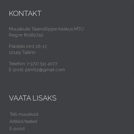
KONTAKT
Muusikute Täiendõppe Keskus MTÜ
Reg.nr 80182742
Paldiski mnt 26-17,
10149 Tallinn
Telefon: (+372) 511 4077
E-post: plmf12@gmail.com
VAATA LISAKS
Telli muusikuid
Artiklid/teated
E-pood