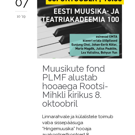
07
10 '19
Muusikute fond
PLMF alustab
hooaega Rootsi-
Mihkli kirikus 8.
oktoobril
Linnarahvale ja külalistele toimub
vaba sissepääsuga
“Hingemuusika” hooaja
avakontsertkontsert 8.