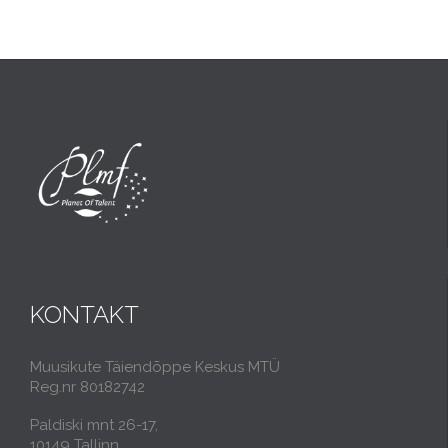
KONTAKT
Muusikute Täiendõppe Keskus MTÜ
Reg.nr 80182742
Paldiski mnt 26-17,
10149 Tallinn