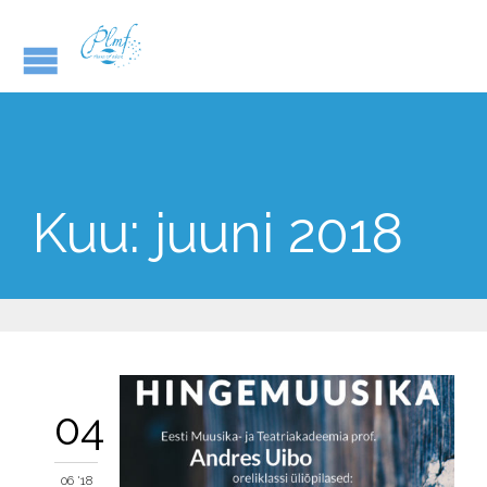
Kuu:
juuni 2018
04
06 '18