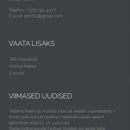
Telefon: (+372) 511 4077
E-post: plmf12@gmail.com
VAATA LISAKS
Telli muusikuid
Artiklid/teated
E-pood
VIIMASED UUDISED
Tallinna Raekoda muutub juba sel reedel ooperiteatriks –
Suveooper kutsub nautima maailmakuulsaid aariaid
ajaloolises miljöös.
16. juuli 2026
Rapla Kirikumuusika Festival lõpetab sel aastal kahe