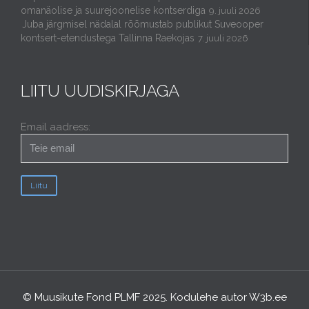
omanäolise ja suurejoonelise kontserdiga
9. juuli 2026
Juba järgmisel nädalal rõõmustab publikut Suveooper
kontsert-etendustega Tallinna Raekojas
7. juuli 2026
LIITU UUDISKIRJAGA
Email aadress:
© Muusikute Fond PLMF 2025. Kodulehe autor
W3b.ee