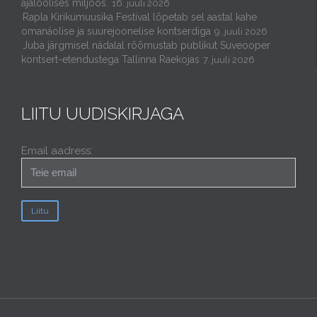
ajaloolises miljöös.
16. juuli 2026
Rapla Kirikumuusika Festival lõpetab sel aastal kahe
omanäolise ja suurejoonelise kontserdiga
9. juuli 2026
Juba järgmisel nädalal rõõmustab publikut Suveooper
kontsert-etendustega Tallinna Raekojas
7. juuli 2026
LIITU UUDISKIRJAGA
Email aadress: