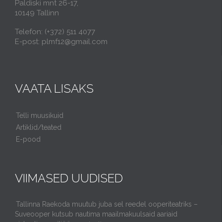
Paldiski mnt 26-17,
10149 Tallinn
Telefon: (+372) 511 4077
E-post: plmf12@gmail.com
VAATA LISAKS
Telli muusikuid
Artiklid/teated
E-pood
VIIMASED UUDISED
Tallinna Raekoda muutub juba sel reedel ooperiteatriks –
Suveooper kutsub nautima maailmakuulsaid aariaid