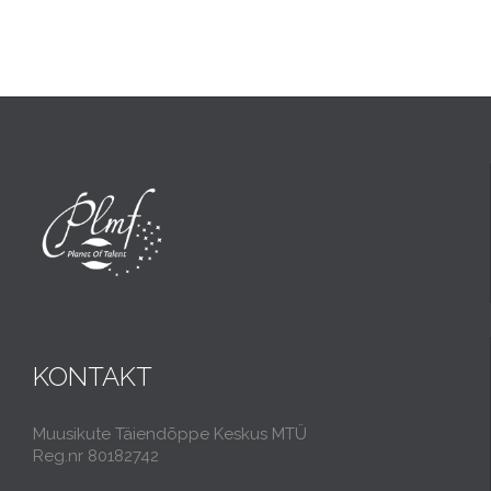
KONTAKT
Muusikute Täiendõppe Keskus MTÜ
Reg.nr 80182742