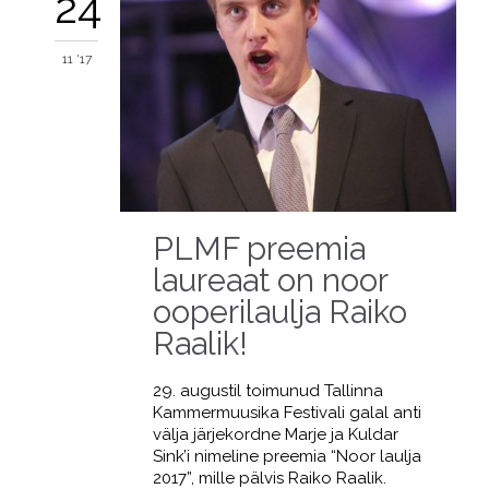
24
11 '17
PLMF preemia
laureaat on noor
ooperilaulja Raiko
Raalik!
29. augustil toimunud Tallinna
Kammermuusika Festivali galal anti
välja järjekordne Marje ja Kuldar
Sink’i nimeline preemia “Noor laulja
2017”, mille pälvis Raiko Raalik.