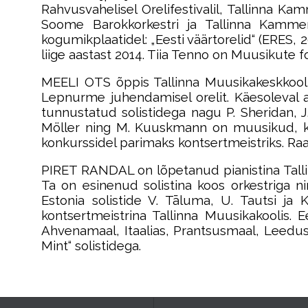
Rahvusvahelisel Orelifestivalil, Tallinna Ka
Soome Barokkorkestri ja Tallinna Kammer
kogumikplaatidel: „Eesti väärtorelid“ (ERES, 
liige aastast 2014. Tiia Tenno on Muusikute 
MEELI OTS õppis Tallinna Muusikakeskkoolis
Lepnurme juhendamisel orelit. Käesoleval 
tunnustatud solistidega nagu P. Sheridan, J. G
Möller ning M. Kuuskmann on muusikud, kel
konkurssidel parimaks kontsertmeistriks. Raa
PIRET RANDAL on lõpetanud pianistina Tallinn
Ta on esinenud solistina koos orkestriga
Estonia solistide V. Tāluma, U. Tautsi ja 
kontsertmeistrina Tallinna Muusikakoolis.
Ahvenamaal, Itaalias, Prantsusmaal, Leedus
Mint“ solistidega.