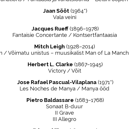
Jaan Sööt
(1964*)
Vala veini
Jacques Rueff
(1896–1978)
Fantaisie Concertante / Kontsertfantaasia
Mitch Leigh
(1928–2014)
 / Võimatu unistus – muusikalist Man of La Manc
Herbert L. Clarke
(1867–1945)
Victory / Võit
Jose Rafael Pascual-Vilaplana
(1971*)
Les Noches de Manya / Manya ööd
Pietro Baldassare
(1683–1768)
Sonaat B-duur
II Grave
III Allegro