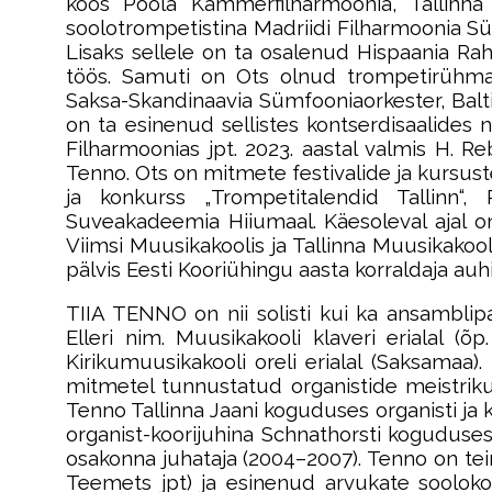
koos Poola Kammerfilharmoonia, Tallinna 
soolotrompetistina Madriidi Filharmoonia Süm
Lisaks sellele on ta osalenud Hispaania R
töös. Samuti on Ots olnud trompetirühma 
Saksa-Skandinaavia Sümfooniaorkester, Balt
on ta esinenud sellistes kontserdisaalides n
Filharmoonias jpt. 2023. aastal valmis H. Re
Tenno. Ots on mitmete festivalide ja kursus
ja konkurss „Trompetitalendid Tallinn“,
Suveakadeemia Hiiumaal. Käesoleval ajal o
Viimsi Muusikakoolis ja Tallinna Muusikakool
pälvis Eesti Kooriühingu aasta korraldaja a
TIIA TENNO on nii solisti kui ka ansamblip
Elleri nim. Muusikakooli klaveri erialal (
Kirikumuusikakooli oreli erialal (Saksamaa
mitmetel tunnustatud organistide meistrikurs
Tenno Tallinna Jaani koguduses organisti ja k
organist-koorijuhina Schnathorsti kogudus
osakonna juhataja (2004–2007). Tenno on teinu
Teemets jpt) ja esinenud arvukate sooloko