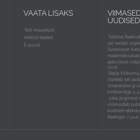
VAATA LISAKS
VIIMASE
UUDISED
Telli muusikuid
Tallinna Raeko
Artiklid/teated
sel reedel ooper
E-pood
Suveooper kuts
maailmakuulsaid
ajaloolises milj
2026
Rapla Kirikumuu
lõpetab sel aast
omanäolise ja s
kontserdiga
9. j
Juba järgmisel 
rõõmustab publ
kontsert-etendu
Raekojas
7. juul