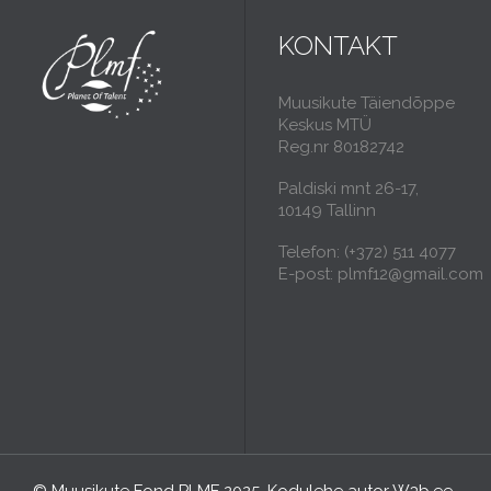
KONTAKT
Muusikute Täiendõppe
Keskus MTÜ
Reg.nr 80182742
Paldiski mnt 26-17,
10149 Tallinn
Telefon: (+372) 511 4077
E-post: plmf12@gmail.com