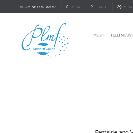
0
21
29
JÄRGMINE SÜNDMUS:
PÄEVA
TUNDI
MINU
MEIST
TELLI MUUSI
Fantaisie and V