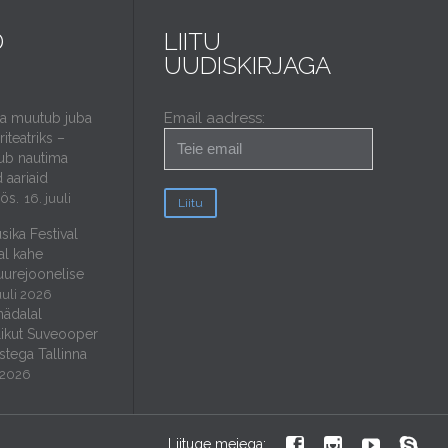
D
LIITU
UUDISKIRJAGA
Email aadress:
da muutub juba
iteatriks –
ub nautima
 aariaid
öös.
16. juuli
sika Festival
al kahe
uurejoonelise
uuli 2026
nädalal
ikut Suveooper
stega Tallinna
i 2026




Liituge meiega: