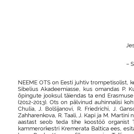
Je
– 
NEEME OTS on Eesti juhtiv trompetisolist, k
Sibelius Akadeemiasse, kus omandas P. Kul
õpingute jooksul täiendas ta end Erasmuse 
(2012-2013). Ots on pälvinud auhinnalisi koh
Chulia, J. Bolšijanovi, R. Friedrichi, J. 
Zahharenkova, R. Taali, J. Kapi ja M. Martini 
aastast seob teda tihe koostöö organist T.
kammerorkestri Kremerata Baltica ees, esitad