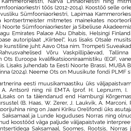
Kammerorkestri, Narva Linnaorkestri ning mitmet
fooniaorkestri töös (2012-2014). Koostöö selle orke
ahvusliku Sümfooniaorkestri, Lapimaa Kammerorkes
kontsertmeister mitmetes mainekates noorteorkes
i Noorte Sümfooniaorkester ja Sibeliuse Akadeemi
agu Emirates Palace Abu Dhabis, Helsingi Finlandia-
base autoriplaat „Kiirteel“, kus lisaks Otsale musit
te kunstiline juht: Aavo Otsa nim. Trompeti Suveaka
 Rahvusvahelised Võru Vaskpillipäevad, Tallinn
n Ots Euroopa kvalifikatsiooniraamistiku (EQF, va
is. Lisaks juhendab ta Eesti Noorte Brassi, MUBA Br
uhinna (2024). Neeme Ots on Muusikute fondi PLMF s
artnerina eesti muusikamaastiku üks väljapaistva
õp. A. Antson) ning nii EMTA (prof. H. Lepnurm, 
). Lisaks on ta täiendanud end Hamburgi Kõrgemas
ustel (B. Haas, W. Zerer, J. Laukvik, A. Marconi, 
oorijuhina ning on Jaani Kiriku Orelifondi üks asutaj
es Saksamaal ja Lunde koguduses Norras ning olnud
d koostööd väga paljude väljapaistvate interpreetideg
ntsertidega Saksamaal, Soomes, Rootsis, Norras ja