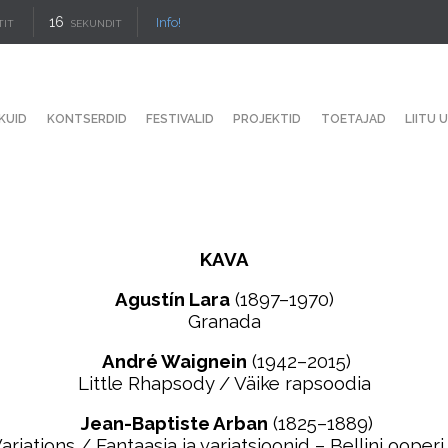
15
Info!
TIT
SEKUNDIT
KUID
KONTSERDID
FESTIVALID
PROJEKTID
TOETAJAD
LIITU 
KAVA
Agustín Lara
(1897–1970)
Granada
André Waignein
(1942–2015)
Little Rhapsody / Väike rapsoodia
Jean-Baptiste Arban
(1825–1889)
ariations / Fantaasia ja variatsioonid – Bellini oop