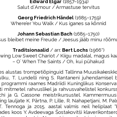
Edward Elgar
(1857–1934)
Salut d´Amour / Armastuse tervitus
Georg Friedrich Händel
(1685–1759)
Where’er You Walk / Kus iganes sa kõnnid
Johann Sebastian Bach
(1685–1750)
sus bleibet meine Freude / Jeesus jääb minu rõõm
Traditsionaalid
/ arr.
Bert Lochs
(1966*)
Swing Low Sweet Chariot / Kiigu madalal, magus kaa
– O´ When The Saints / Oh, kui pühakud
es alustas trompetiõpinguid Tallinna Muusikakeskkoo
ku, T. Lundelli ning S. Rantaneni juhendamisel b
programmi raames Madriidi Kuninglikus Konservato
ti mitmetel rahvuslikel ja rahvusvahelistel konkurss
Ganschi ja G. Cassone meistrikursustel. Kammermuu
ning lauljate K. Pärtna, P. Lille, R. Nahapetjani, M. P
 Tennoga ja 2015. aastal valmis neil heliplaat “
es koos Y. Avdeevaga Šostakovitši klaverikontserdi 