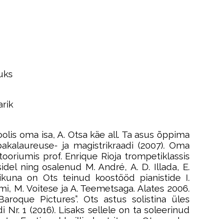
uks
rik
lis oma isa, A. Otsa käe all. Ta asus õppima
akalaureuse- ja magistrikraadi (2007). Oma
oriumis prof. Enrique Rioja trompetiklassis
idel ning osalenud M. André, A. D. Illada, E.
sikuna on Ots teinud koostööd pianistide I.
almi, M. Voitese ja A. Teemetsaga. Alates 2006.
Baroque Pictures”. Ots astus solistina üles
Nr. 1 (2016). Lisaks sellele on ta soleerinud