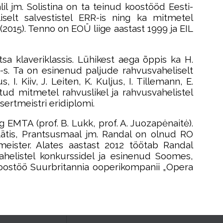
il jm. Solistina on ta teinud koostööd Eesti-
elt salvestistel ERR-is ning ka mitmetel
(2015). Tenno on EOÜ liige aastast 1999 ja EIL
a klaveriklassis. Lühikest aega õppis ka H.
s. Ta on esinenud paljude rahvusvaheliselt
I. Kiiv, J. Leiten, K. Kuljus, I. Tillemann, E.
d mitmetel rahvuslikel ja rahvusvahelistel
ertmeistri eridiplomi.
 EMTA (prof. B. Lukk, prof. A. Juozapėnaitė).
ätis, Prantsusmaal jm. Randal on olnud RO
tmeister. Alates aastast 2012 töötab Randal
ahelistel konkurssidel ja esinenud Soomes,
koostöö Suurbritannia ooperikompanii „Opera