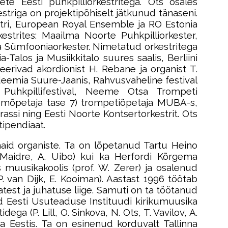
e Eesti puhkpilliorkestritega. Ots osales
striga on projektipõhiselt jätkunud tänaseni.
tri, European Royal Ensemble ja RO Estonia
trites: Maailma Noorte Puhkpilliorkester,
a Sümfooniaorkester. Nimetatud orkestritega
Talos ja Musiikkitalo suures saalis, Berliini
seerivad akordionist H. Rebane ja organist T.
deemia Suure-Jaanis, Rahvusvaheline festival
a Puhkpillifestival, Neeme Otsa Trompeti
nemõpetaja tase 7) trompetiõpetaja MUBA-s,
assi ning Eesti Noorte Kontsertorkestrit. Ots
tipendiaat.
maid organiste. Ta on lõpetanud Tartu Heino
I. Maidre, A. Uibo) kui ka Herfordi Kõrgema
 muusikakoolis (prof. W. Zerer) ja osalenud
P. van Dijk, E. Kooiman). Aastast 1996 töötab
atest ja juhatuse liige. Samuti on ta töötanud
 Eesti Usuteaduse Instituudi kirikumuusika
a (P. Lill, O. Sinkova, N. Ots, T. Vavilov, A.
 Eestis. Ta on esinenud korduvalt Tallinna