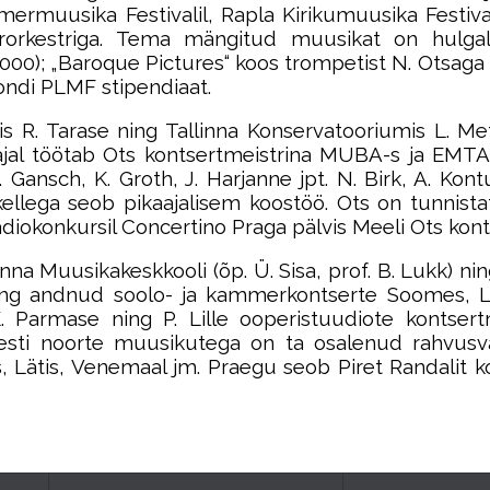
mmermuusika Festivalil, Rapla Kirikumuusika Festival
orkestriga. Tema mängitud muusikat on hulgalis
2000); „Baroque Pictures“ koos trompetist N. Otsaga 
fondi PLMF stipendiaat.
 R. Tarase ning Tallinna Konservatooriumis L. Mets
ajal töötab Ots kontsertmeistrina MUBA-s ja EMTA-
ansch, K. Groth, J. Harjanne jpt. N. Birk, A. Kontus, 
lega seob pikaajalisem koostöö. Ots on tunnistatu
diokonkursil Concertino Praga pälvis Meeli Ots konts
a Muusikakeskkooli (õp. Ü. Sisa, prof. B. Lukk) ning
 ning andnud soolo- ja kammerkontserte Soomes, L
K. Parmase ning P. Lille ooperistuudiote kontser
 Eesti noorte muusikutega on ta osalenud rahvusv
, Lätis, Venemaal jm. Praegu seob Piret Randalit 