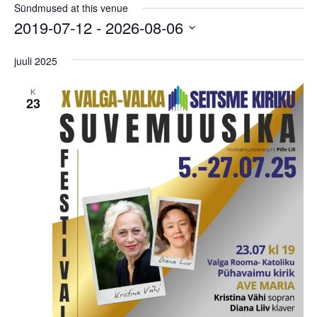
Sündmused at this venue
2019-07-12
 - 
2026-08-06
Select
date.
juuli 2025
K
23