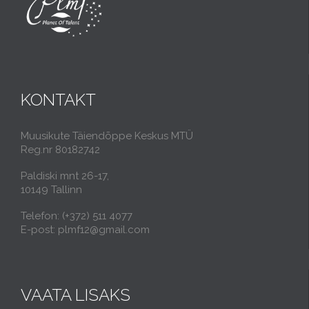
KONTAKT
Muusikute Täiendõppe Keskus MTÜ
Reg.nr 80182742
Paldiski mnt 26-17,
10149 Tallinn
Telefon: (+372) 511 4077
E-post: plmf12@gmail.com
VAATA LISAKS