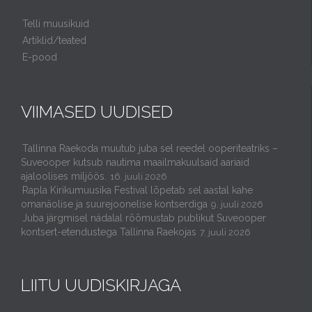
Telli muusikuid
Artiklid/teated
E-pood
VIIMASED UUDISED
Tallinna Raekoda muutub juba sel reedel ooperiteatriks –
Suveooper kutsub nautima maailmakuulsaid aariaid
ajaloolises miljöös.
16. juuli 2026
Rapla Kirikumuusika Festival lõpetab sel aastal kahe
omanäolise ja suurejoonelise kontserdiga
9. juuli 2026
Juba järgmisel nädalal rõõmustab publikut Suveooper
kontsert-etendustega Tallinna Raekojas
7. juuli 2026
LIITU UUDISKIRJAGA