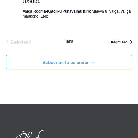
(tšello)
Valga Rooma-Katoliku Pühavaimu kirik
Maleva 8, Valga, Vallga
maakond, Eesti
Eelmised
Täna
Sünd
Järgmised
Sündmused
Subscribe to calendar