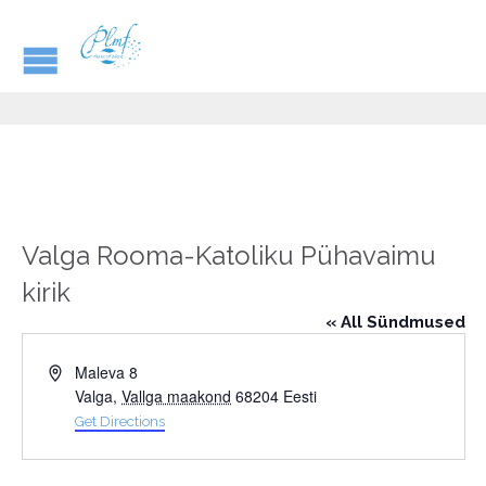
Valga Rooma-Katoliku Pühavaimu
kirik
« All Sündmused
Address
Maleva 8
Valga
,
Vallga maakond
68204
Eesti
Get Directions