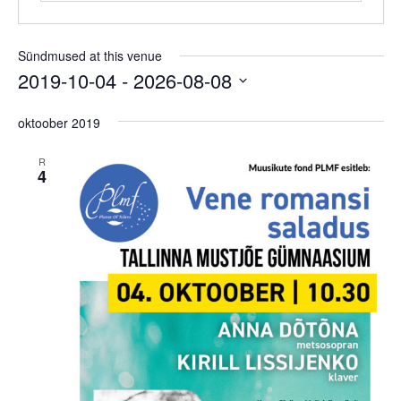
Sündmused at this venue
2019-10-04
 - 
2026-08-08
Select
date.
oktoober 2019
R
4