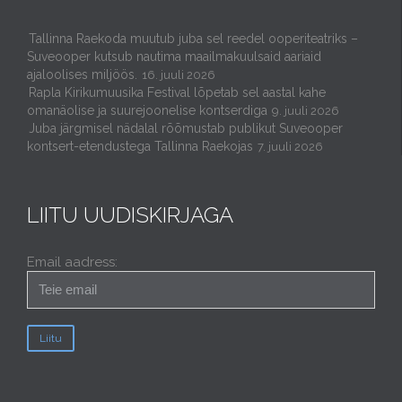
Tallinna Raekoda muutub juba sel reedel ooperiteatriks –
Suveooper kutsub nautima maailmakuulsaid aariaid
ajaloolises miljöös.
16. juuli 2026
Rapla Kirikumuusika Festival lõpetab sel aastal kahe
omanäolise ja suurejoonelise kontserdiga
9. juuli 2026
Juba järgmisel nädalal rõõmustab publikut Suveooper
kontsert-etendustega Tallinna Raekojas
7. juuli 2026
LIITU UUDISKIRJAGA
Email aadress: