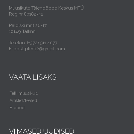
Muusikute Täiendõppe Keskus MTÜ
Reg.nr 80182742
Paldiski mnt 26-17,
10149 Tallinn
Telefon: (+372) 511 4077
E-post: plmf12@gmail.com
VAATA LISAKS
Telli muusikuid
Artiklid/teated
E-pood
VIIMASED UUDISED