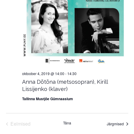
oktoober 4, 2019 @ 14:00
-
14:30
Anna Dõtõna (metsosopran), Kirill
Lissijenko (klaver)
Tallinna Mustjõe Gümnaasium
Eelmised
Täna
Sünd
Järgmised
Sündmused