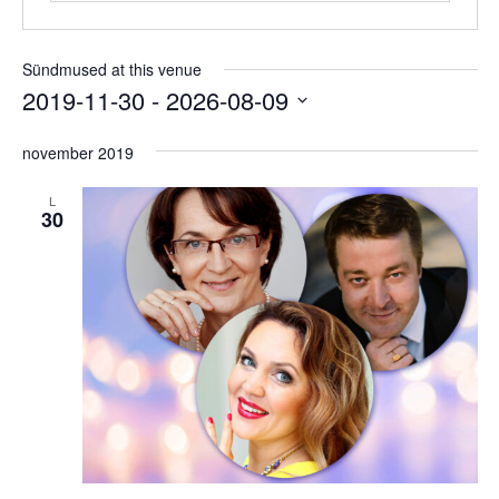
Sündmused at this venue
2019-11-30
 - 
2026-08-09
Select
date.
november 2019
L
30