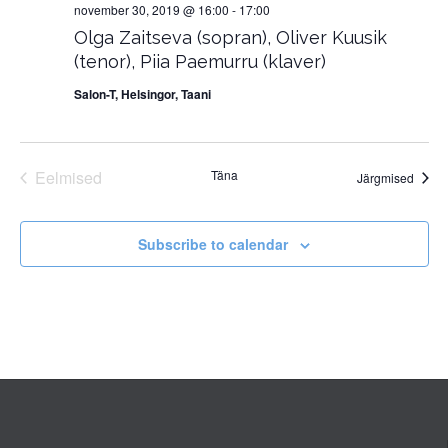
november 30, 2019 @ 16:00
-
17:00
Olga Zaitseva (sopran), Oliver Kuusik
(tenor), Piia Paemurru (klaver)
Salon-T, Helsingor, Taani
Eelmised
Täna
Sünd
Järgmised
Sündmused
Subscribe to calendar