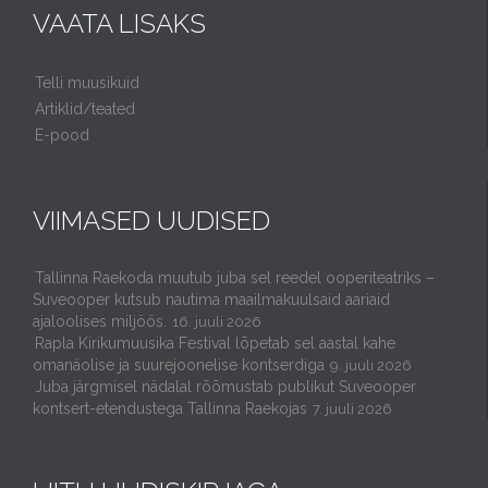
VAATA LISAKS
Telli muusikuid
Artiklid/teated
E-pood
VIIMASED UUDISED
Tallinna Raekoda muutub juba sel reedel ooperiteatriks –
Suveooper kutsub nautima maailmakuulsaid aariaid
ajaloolises miljöös.
16. juuli 2026
Rapla Kirikumuusika Festival lõpetab sel aastal kahe
omanäolise ja suurejoonelise kontserdiga
9. juuli 2026
Juba järgmisel nädalal rõõmustab publikut Suveooper
kontsert-etendustega Tallinna Raekojas
7. juuli 2026