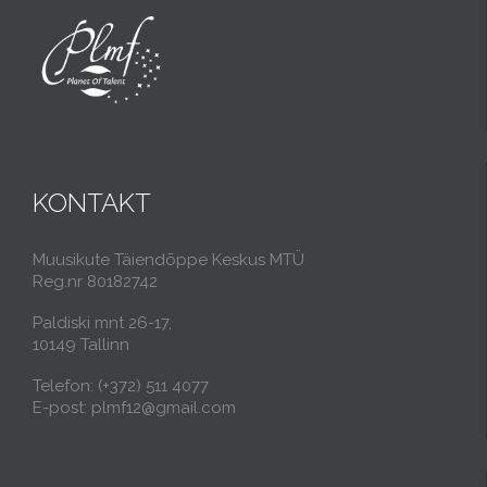
KONTAKT
Muusikute Täiendõppe Keskus MTÜ
Reg.nr 80182742
Paldiski mnt 26-17,
10149 Tallinn
Telefon: (+372) 511 4077
E-post: plmf12@gmail.com