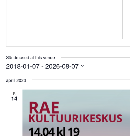
Sündmused at this venue
2018-01-07
 - 
2026-08-07
Select
date.
aprill 2023
R
14