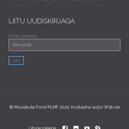
LIITU UUDISKIRJAGA
Email aadress:
© Muusikute Fond PLMF 2025. Kodulehe autor
W3b.ee




Liituge meiega: