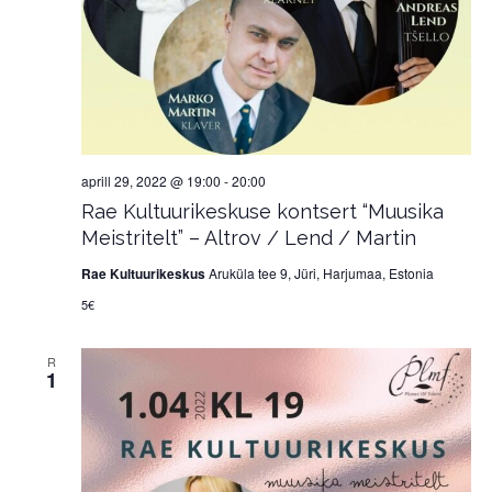
aprill 29, 2022 @ 19:00
-
20:00
Rae Kultuurikeskuse kontsert “Muusika
Meistritelt” – Altrov / Lend / Martin
Rae Kultuurikeskus
Aruküla tee 9, Jüri, Harjumaa, Estonia
5€
R
1