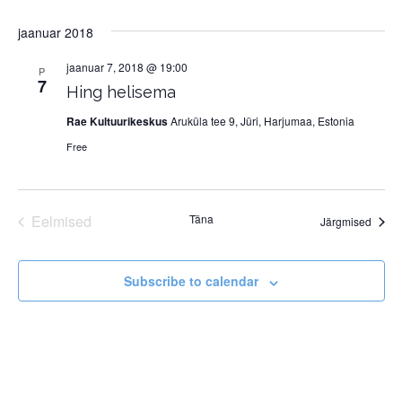
jaanuar 2018
jaanuar 7, 2018 @ 19:00
P
7
Hing helisema
Rae Kultuurikeskus
Aruküla tee 9, Jüri, Harjumaa, Estonia
Free
Eelmised
Täna
Sünd
Järgmised
Sündmused
Subscribe to calendar