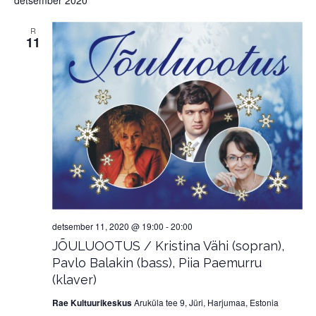
detsember 2020
R
11
detsember 11, 2020 @ 19:00
-
20:00
JÕULUOOTUS / Kristina Vähi (sopran),
Pavlo Balakin (bass), Piia Paemurru
(klaver)
Rae Kultuurikeskus
Aruküla tee 9, Jüri, Harjumaa, Estonia