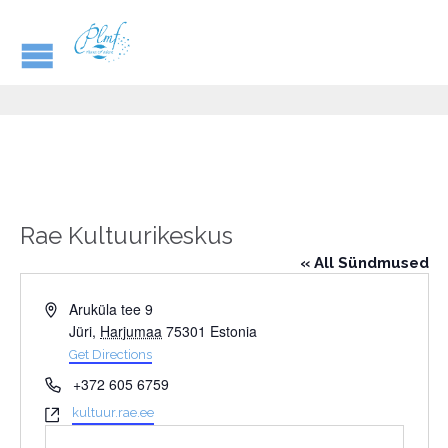
Rae Kultuurikeskus
« All Sündmused
Address
Aruküla tee 9
Jüri
,
Harjumaa
75301
Estonia
Get Directions
Phone
+372 605 6759
Website
kultuur.rae.ee