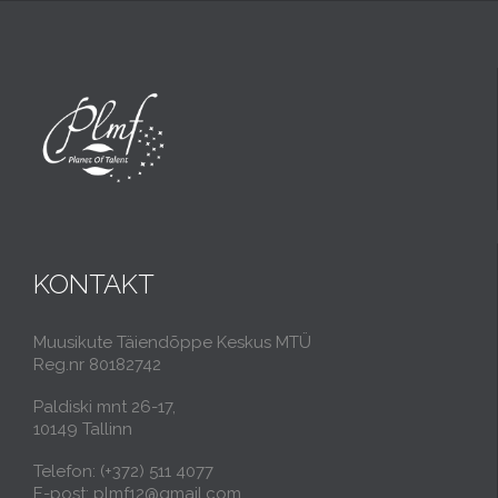
KONTAKT
Muusikute Täiendõppe Keskus MTÜ
Reg.nr 80182742
Paldiski mnt 26-17,
10149 Tallinn
Telefon: (+372) 511 4077
E-post: plmf12@gmail.com