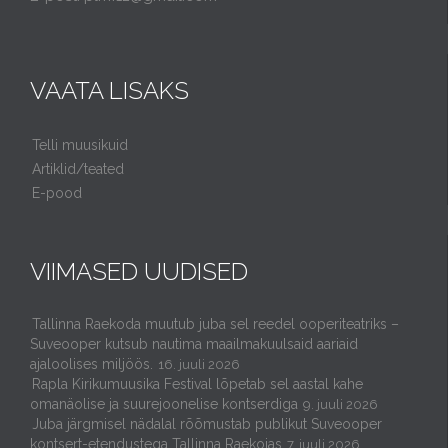
VAATA LISAKS
Telli muusikuid
Artiklid/teated
E-pood
VIIMASED UUDISED
Tallinna Raekoda muutub juba sel reedel ooperiteatriks –
Suveooper kutsub nautima maailmakuulsaid aariaid
ajaloolises miljöös.
16. juuli 2026
Rapla Kirikumuusika Festival lõpetab sel aastal kahe
omanäolise ja suurejoonelise kontserdiga
9. juuli 2026
Juba järgmisel nädalal rõõmustab publikut Suveooper
kontsert-etendustega Tallinna Raekojas
7. juuli 2026